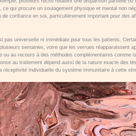
emple, plusieurs récits relatent une disparition partielle ou
e, ce qui procure un soulagement physique et mental non né
 de confiance en soi, particulièrement important pour des af
est pas universelle ni immédiate pour tous les patients. Certa
 plusieurs semaines, voire que les verrues réapparaissent ap
re ou au recours à des méthodes complémentaires comme la 
ponse au traitement dépend aussi de la nature exacte des lés
a réceptivité individuelle du système immunitaire à cette sti