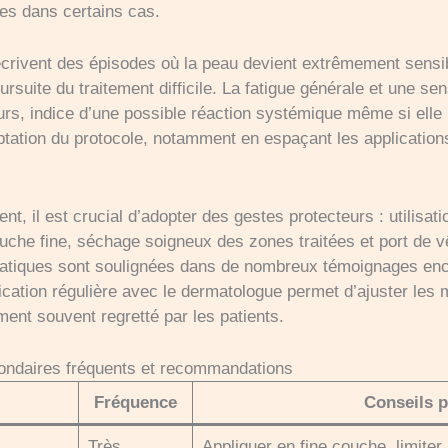
tes dans certains cas.
crivent des épisodes où la peau devient extrêmement sensib
oursuite du traitement difficile. La fatigue générale et une s
urs, indice d’une possible réaction systémique même si elle 
ptation du protocole, notamment en espaçant les application
nt, il est crucial d’adopter des gestes protecteurs : utilis
uche fine, séchage soigneux des zones traitées et port de v
ratiques sont soulignées dans de nombreux témoignages en
ation régulière avec le dermatologue permet d’ajuster les mo
ment souvent regretté par les patients.
econdaires fréquents et recommandations
Fréquence
Conseils p
Très
Appliquer en fine couche, limiter