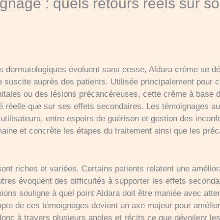
nage : quels retours réels sur son
ts dermatologiques évoluent sans cesse, Aldara crème se d
lle suscite auprès des patients. Utilisée principalement pour 
énitales ou des lésions précancéreuses, cette crème à bas
ité réelle que sur ses effets secondaires. Les témoignages au
utilisateurs, entre espoirs de guérison et gestion des incon
ine et concrète les étapes du traitement ainsi que les préc
t riches et variées. Certains patients relatent une amélio
tres évoquent des difficultés à supporter les effets second
inions souligne à quel point Aldara doit être maniée avec atte
ompte de ces témoignages devient un axe majeur pour amélio
onc à travers plusieurs angles et récits ce que dévoilent les