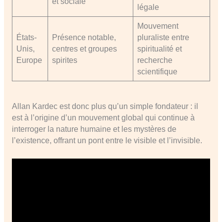
et sociale
légale
Mouvement
États-
Présence notable,
pluraliste entre
Unis,
centres et groupes
spiritualité et
Europe
spirites
recherche
scientifique
Allan Kardec est donc plus qu’un simple fondateur : il
est à l’origine d’un mouvement global qui continue à
interroger la nature humaine et les mystères de
l’existence, offrant un pont entre le visible et l’invisible.