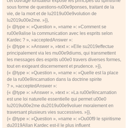
cet ouvrage fondateur expose les principes du spiritisme
sous forme de questions-ru00e9ponses, traitant de la
vie, de la mort et de lu2019u00e9volution de
lu2019u00e2me. »}},
{« @type »: »Question », »name »: »Comment se
ru00e9alise la communication avec les esprits selon
Kardec ? », »acceptedAnswer »:
{« @type »: »Answer », »text »: »Elle su2019effectue
principalement via les mu00e9diums, qui transmettent
les messages des esprits u00e0 travers diverses formes,
tout en exigeant discernement et prudence. »}},
{« @type »: »Question », »name »: »Quelle est la place
de la ru00e9incarnation dans la doctrine spirite
? », »acceptedAnswer »:
{« @type »: »Answer », »text »: »La ru00e9incarnation
est une loi naturelle essentielle qui permet u00e0
lu2019u00e2me du2019u00e9voluer moralement en
traversant plusieurs vies successives. »}},
{« @type »: »Question », »name »: »Ou00f9 le spiritisme
du2019Allan Kardec est-il le plus influent