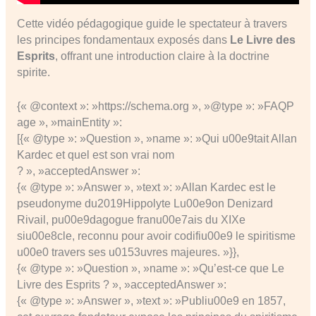
Cette vidéo pédagogique guide le spectateur à travers
les principes fondamentaux exposés dans
Le Livre des
Esprits
, offrant une introduction claire à la doctrine
spirite.
{« @context »: »https://schema.org », »@type »: »FAQP
age », »mainEntity »:
[{« @type »: »Question », »name »: »Qui u00e9tait Allan
Kardec et quel est son vrai nom
? », »acceptedAnswer »:
{« @type »: »Answer », »text »: »Allan Kardec est le
pseudonyme du2019Hippolyte Lu00e9on Denizard
Rivail, pu00e9dagogue franu00e7ais du XIXe
siu00e8cle, reconnu pour avoir codifiu00e9 le spiritisme
u00e0 travers ses u0153uvres majeures. »}},
{« @type »: »Question », »name »: »Qu’est-ce que Le
Livre des Esprits ? », »acceptedAnswer »:
{« @type »: »Answer », »text »: »Publiu00e9 en 1857,