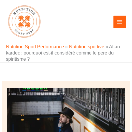
Aller
au
contenu
Nutrition Sport Performance
»
Nutrition sportive
»
Allan
kardec : pourquoi est-il considéré comme le père du
spiritisme ?