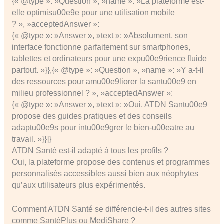
{« @type »: »Question », »name »: »La plateforme est-
elle optimisu00e9e pour une utilisation mobile
? », »acceptedAnswer »:
{« @type »: »Answer », »text »: »Absolument, son
interface fonctionne parfaitement sur smartphones,
tablettes et ordinateurs pour une expu00e9rience fluide
partout. »}},{« @type »: »Question », »name »: »Y a-t-il
des ressources pour amu00e9liorer la santu00e9 en
milieu professionnel ? », »acceptedAnswer »:
{« @type »: »Answer », »text »: »Oui, ATDN Santu00e9
propose des guides pratiques et des conseils
adaptu00e9s pour intu00e9grer le bien-u00eatre au
travail. »}}]}
ATDN Santé est-il adapté à tous les profils ?
Oui, la plateforme propose des contenus et programmes
personnalisés accessibles aussi bien aux néophytes
qu’aux utilisateurs plus expérimentés.
Comment ATDN Santé se différencie-t-il des autres sites
comme SantéPlus ou MediShare ?