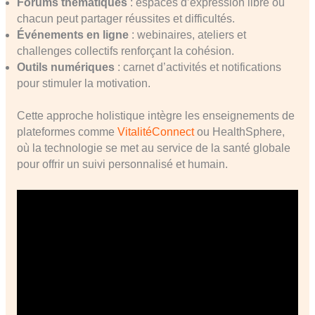
Forums thématiques
: espaces d’expression libre où
chacun peut partager réussites et difficultés.
Événements en ligne
: webinaires, ateliers et
challenges collectifs renforçant la cohésion.
Outils numériques
: carnet d’activités et notifications
pour stimuler la motivation.
Cette approche holistique intègre les enseignements de
plateformes comme
VitalitéConnect
ou HealthSphere,
où la technologie se met au service de la santé globale
pour offrir un suivi personnalisé et humain.