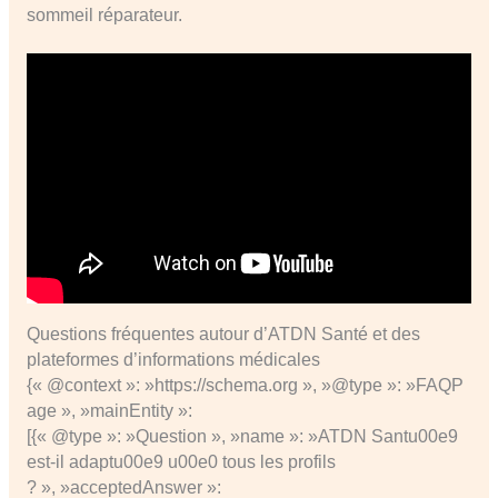
sommeil réparateur.
Questions fréquentes autour d’ATDN Santé et des
plateformes d’informations médicales
{« @context »: »https://schema.org », »@type »: »FAQP
age », »mainEntity »:
[{« @type »: »Question », »name »: »ATDN Santu00e9
est-il adaptu00e9 u00e0 tous les profils
? », »acceptedAnswer »: