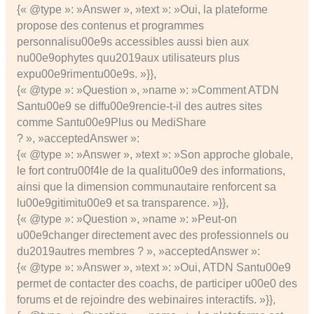
{« @type »: »Answer », »text »: »Oui, la plateforme
propose des contenus et programmes
personnalisu00e9s accessibles aussi bien aux
nu00e9ophytes quu2019aux utilisateurs plus
expu00e9rimentu00e9s. »}},
{« @type »: »Question », »name »: »Comment ATDN
Santu00e9 se diffu00e9rencie-t-il des autres sites
comme Santu00e9Plus ou MediShare
? », »acceptedAnswer »:
{« @type »: »Answer », »text »: »Son approche globale,
le fort contru00f4le de la qualitu00e9 des informations,
ainsi que la dimension communautaire renforcent sa
lu00e9gitimitu00e9 et sa transparence. »}},
{« @type »: »Question », »name »: »Peut-on
u00e9changer directement avec des professionnels ou
du2019autres membres ? », »acceptedAnswer »:
{« @type »: »Answer », »text »: »Oui, ATDN Santu00e9
permet de contacter des coachs, de participer u00e0 des
forums et de rejoindre des webinaires interactifs. »}},