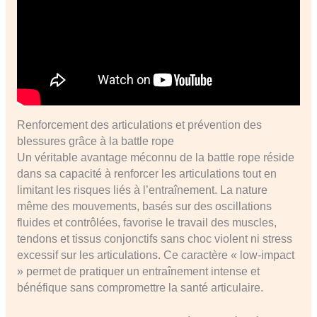
Renforcement des articulations et prévention des
blessures grâce à la battle rope
Un véritable avantage méconnu de la battle rope réside
dans sa capacité à renforcer les articulations tout en
limitant les risques liés à l’entraînement. La nature
même des mouvements, basés sur des oscillations
fluides et contrôlées, favorise le travail des muscles,
tendons et tissus conjonctifs sans choc violent ni stress
excessif sur les articulations. Ce caractère « low-impact
» permet de pratiquer un entraînement intense et
bénéfique sans compromettre la santé articulaire.