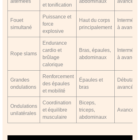
alternées
abdominaux
avancé
et tonification
Puissance et
Fouet
Haut du corps
Intermédia
force
simultané
principalement
à avancé
explosive
Endurance
cardio et
Bras, épaules,
Intermédia
Rope slams
brûlage
abdominaux
à avancé
calorique
Renforcement
Grandes
Épaules et
Débutant 
des épaules
ondulations
bras
avancé
et mobilité
Coordination
Biceps,
Ondulations
et équilibre
triceps,
Avancé
unilatérales
musculaire
abdominaux