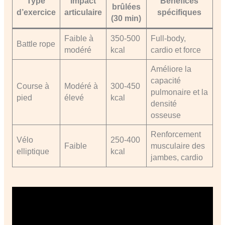
Type
Impact
Bénéfices
brûlées
d’exercice
articulaire
spécifiques
(30 min)
Faible à
350-500
Full-body,
Battle rope
modéré
kcal
cardio et force
Améliore la
capacité
Course à
Modéré à
300-450
pulmonaire et la
pied
élevé
kcal
densité
osseuse
Renforcement
Vélo
250-400
Faible
musculaire des
elliptique
kcal
jambes, cardio