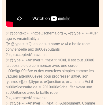
{« @context »: »https://schema.org », »@type »: »FAQP
age », »mainEntity »:
[{« @type »: »Question », »name »: »La battle rope
convient-elle aux du00e9butants
? », »acceptedAnswer »:
{« @type »: »Answer », »text »: »Oui, il est tout u00e0
fait possible de commencer avec une corde
lu00e9gu00e8re et des exercices simples comme les
vagues alternu00e9es pour progresser u00e0 son
rythme. »}},{« @type »: »Question », »name »: »Est-il
nu00e9cessaire de su2019u00e9chauffer avant une
su00e9ance avec la battle rope
? », »acceptedAnswer »:
{« @type »: »Answer », »text »: »Absolument. Comme