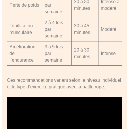
20 à 30
Intense à
Perte de poids
par
minutes
modéré
semaine
2 à 4 fois
Tonification
30 à 45
par
Modéré
musculaire
minutes
semaine
Amélioration
3 à 5 fois
20 à 30
de
par
Intense
minutes
l’endurance
semaine
Ces recommandations varient selon le niveau individuel
et le type d’exercice pratiqué avec la battle rope.