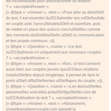
les ru00e9sultats pour amu00e9liorer sa relation
? », »acceptedAnswer »:
{« @type »: »Answer », »text »: »Pour aller au-delu00e0
du test, il est essentiel du2019aborder ses ru00e9sultats
en couple avec honnu00eatetu00e9 et ouverture, puis
de mettre en place des actions concru00e8tes comme
des moments du00e9diu00e9s u00e0 la communication
et des projets communs. »}},
{« @type »: »Question », »name »: »Le test
su2019adresse-t-il uniquement aux nouveaux couples
? », »acceptedAnswer »:
{« @type »: »Answer », »text »: »Non, ce test convient
aussi bien aux couples jeunes quu2019aux relations
installu00e9es depuis longtemps. Il permet de faire le
point u00e0 diffu00e9rentes u00e9tapes du couple. »}},
{« @type »: »Question », »name »: »Les donnu00e9es
personnelles sont-elles protu00e9gu00e9es lors de
lu2019utilisation du test ? », »acceptedAnswer »:
{« @type »: »Answer », »text »: »Absolument,
vivreettravaillerencouple.com garantit la