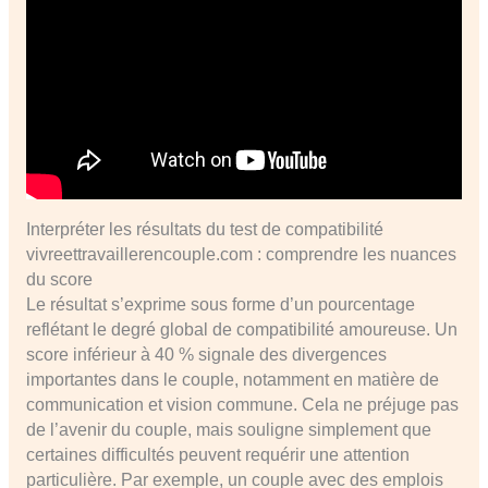
Interpréter les résultats du test de compatibilité
vivreettravaillerencouple.com : comprendre les nuances
du score
Le résultat s’exprime sous forme d’un pourcentage
reflétant le degré global de compatibilité amoureuse. Un
score inférieur à 40 % signale des divergences
importantes dans le couple, notamment en matière de
communication et vision commune. Cela ne préjuge pas
de l’avenir du couple, mais souligne simplement que
certaines difficultés peuvent requérir une attention
particulière. Par exemple, un couple avec des emplois