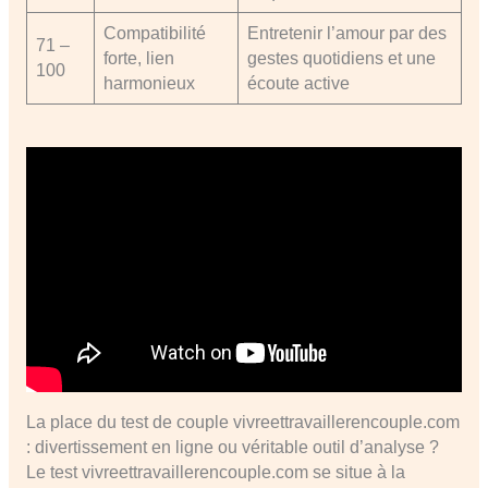
Compatibilité
Entretenir l’amour par des
71 –
forte, lien
gestes quotidiens et une
100
harmonieux
écoute active
La place du test de couple vivreettravaillerencouple.com
: divertissement en ligne ou véritable outil d’analyse ?
Le test vivreettravaillerencouple.com se situe à la