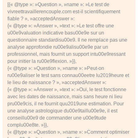
[{« @type »: »Question », »name »: »Le test de
vivreettravaillerencouple.com est-il scientifiquement
fiable ? », »acceptedAnswer »:
{« @type »: »Answer », »text »: »Le test offre une
u00e9valuation indicative basu00e9e sur un
questionnaire standardisu00e9. Il ne remplace pas une
analyse approfondie ru00e9alisu00e9e par un
professionnel, mais fournit un support intu00e9ressant
pour initier la ru00e9flexion. »}},
{« @type »: »Question », »name »: »Peut-on
ru00e9aliser le test sans connau00eetre lu2019heure et
le lieu de naissance ? », »acceptedAnswer »:
{« @type »: »Answer », »text »: »Oui, le test fonctionne
avec les dates de naissance, mais sans heure ni lieu
pru00e9cis, il ne fournit quu2019une estimation. Pour
une analyse astrologique du00e9taillu00e9e, il est
conseillu00e9 de commander une u00e9tude
complu00e8te. »}},
{« @type »: »Question », »name »: »Comment optimiser