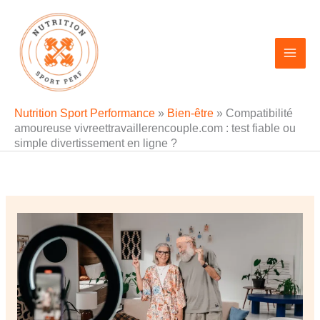
Aller
au
contenu
Nutrition Sport Performance
»
Bien-être
»
Compatibilité
amoureuse vivreettravaillerencouple.com : test fiable ou
simple divertissement en ligne ?