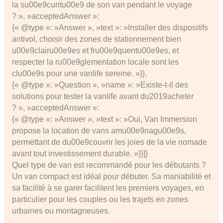
la su00e9curitu00e9 de son van pendant le voyage
? », »acceptedAnswer »:
{« @type »: »Answer », »text »: »Installer des dispositifs
antivol, choisir des zones de stationnement bien
u00e9clairu00e9es et fru00e9quentu00e9es, et
respecter la ru00e9glementation locale sont les
clu00e9s pour une vanlife sereine. »}},
{« @type »: »Question », »name »: »Existe-t-il des
solutions pour tester la vanlife avant du2019acheter
? », »acceptedAnswer »:
{« @type »: »Answer », »text »: »Oui, Van Immersion
propose la location de vans amu00e9nagu00e9s,
permettant de du00e9couvrir les joies de la vie nomade
avant tout investissement durable. »}}]}
Quel type de van est recommandé pour les débutants ?
Un van compact est idéal pour débuter. Sa maniabilité et
sa facilité à se garer facilitent les premiers voyages, en
particulier pour les couples ou les trajets en zones
urbaines ou montagneuses.