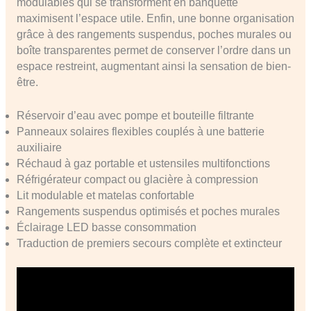
modulables qui se transforment en banquette
maximisent l’espace utile. Enfin, une bonne organisation
grâce à des rangements suspendus, poches murales ou
boîte transparentes permet de conserver l’ordre dans un
espace restreint, augmentant ainsi la sensation de bien-
être.
Réservoir d’eau avec pompe et bouteille filtrante
Panneaux solaires flexibles couplés à une batterie
auxiliaire
Réchaud à gaz portable et ustensiles multifonctions
Réfrigérateur compact ou glacière à compression
Lit modulable et matelas confortable
Rangements suspendus optimisés et poches murales
Éclairage LED basse consommation
Traduction de premiers secours complète et extincteur