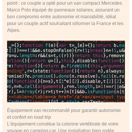
point : ce couple a opté pour un van compact Mercedes
Marco Polo équipé de panneaux solaires, assurant un
bon compromis entre autonomie et maniabilité, idéal
pour un couple actif souhaitant sillonner la France et les
Alpes.
Équipement van recommandé pour garantir autonomie
et confort en road trip
L’équipement constitue la colonne vertébrale de votre
voyage en camping-car. Une installation bien rodée