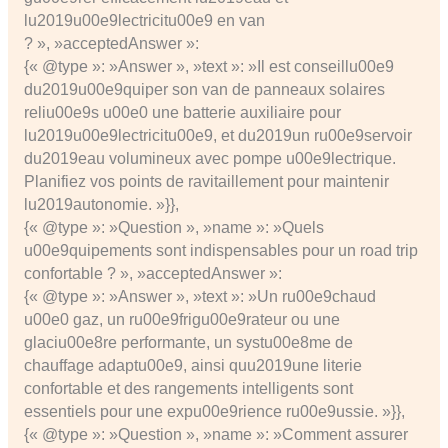
lu2019u00e9lectricitu00e9 en van
? », »acceptedAnswer »:
{« @type »: »Answer », »text »: »Il est conseillu00e9
du2019u00e9quiper son van de panneaux solaires
reliu00e9s u00e0 une batterie auxiliaire pour
lu2019u00e9lectricitu00e9, et du2019un ru00e9servoir
du2019eau volumineux avec pompe u00e9lectrique.
Planifiez vos points de ravitaillement pour maintenir
lu2019autonomie. »}},
{« @type »: »Question », »name »: »Quels
u00e9quipements sont indispensables pour un road trip
confortable ? », »acceptedAnswer »:
{« @type »: »Answer », »text »: »Un ru00e9chaud
u00e0 gaz, un ru00e9frigu00e9rateur ou une
glaciu00e8re performante, un systu00e8me de
chauffage adaptu00e9, ainsi quu2019une literie
confortable et des rangements intelligents sont
essentiels pour une expu00e9rience ru00e9ussie. »}},
{« @type »: »Question », »name »: »Comment assurer