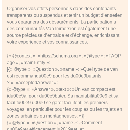
Organiser vos effets personnels dans des contenants
transparents ou suspendus et tenir un budget d’entretien
vous épargnera des désagréments. La participation à
des communautés Van Immersion est également une
source précieuse d’entraide et d’échange, enrichissant
votre expérience et vos connaissances.
{« @context »: »https://schema.org », »@type »: »FAQP
age », »mainEntity »:
[{« @type »: »Question », »name »: »Quel type de van
est recommandu00e9 pour les du00e9butants
? », »acceptedAnswer »:
{« @type »: »Answer », »text »: »Un van compact est
idu00e9al pour du00e9buter. Sa maniabilitu00e9 et sa
facilitu00e9 u00e0 se garer facilitent les premiers
voyages, en particulier pour les couples ou les trajets en
zones urbaines ou montagneuses. »}},
{« @type »: »Question », »name »: »Comment
gu00e9rer efficacement lu2019eau et