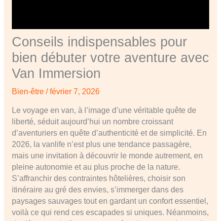
Conseils indispensables pour
bien débuter votre aventure avec
Van Immersion
Bien-être
/
février 7, 2026
Le voyage en van, à l’image d’une véritable quête de
liberté, séduit aujourd’hui un nombre croissant
d’aventuriers en quête d’authenticité et de simplicité. En
2026, la vanlife n’est plus une tendance passagère,
mais une invitation à découvrir le monde autrement, en
pleine autonomie et au plus proche de la nature.
S’affranchir des contraintes hôtelières, choisir son
itinéraire au gré des envies, s’immerger dans des
paysages sauvages tout en gardant un confort essentiel,
voilà ce qui rend ces escapades si uniques. Néanmoins,