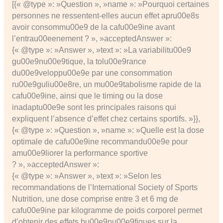
[{« @type »: »Question », »name »: »Pourquoi certaines
personnes ne ressentent-elles aucun effet apru00e8s
avoir consommu00e9 de la cafu00e9ine avant
l’entrau00eenement ? », »acceptedAnswer »:
{« @type »: »Answer », »text »: »La variabilitu00e9
gu00e9nu00e9tique, la tolu00e9rance
du00e9veloppu00e9e par une consommation
ru00e9guliu00e8re, un mu00e9tabolisme rapide de la
cafu00e9ine, ainsi que le timing ou la dose
inadaptu00e9e sont les principales raisons qui
expliquent l’absence d’effet chez certains sportifs. »}},
{« @type »: »Question », »name »: »Quelle est la dose
optimale de cafu00e9ine recommandu00e9e pour
amu00e9liorer la performance sportive
? », »acceptedAnswer »:
{« @type »: »Answer », »text »: »Selon les
recommandations de l’International Society of Sports
Nutrition, une dose comprise entre 3 et 6 mg de
cafu00e9ine par kilogramme de poids corporel permet
d’obtenir des effets bu00e9nu00e9fiques sur la