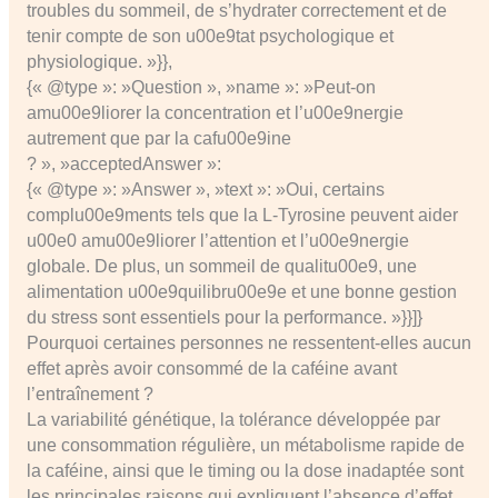
troubles du sommeil, de s’hydrater correctement et de
tenir compte de son u00e9tat psychologique et
physiologique. »}},
{« @type »: »Question », »name »: »Peut-on
amu00e9liorer la concentration et l’u00e9nergie
autrement que par la cafu00e9ine
? », »acceptedAnswer »:
{« @type »: »Answer », »text »: »Oui, certains
complu00e9ments tels que la L-Tyrosine peuvent aider
u00e0 amu00e9liorer l’attention et l’u00e9nergie
globale. De plus, un sommeil de qualitu00e9, une
alimentation u00e9quilibru00e9e et une bonne gestion
du stress sont essentiels pour la performance. »}}]}
Pourquoi certaines personnes ne ressentent-elles aucun
effet après avoir consommé de la caféine avant
l’entraînement ?
La variabilité génétique, la tolérance développée par
une consommation régulière, un métabolisme rapide de
la caféine, ainsi que le timing ou la dose inadaptée sont
les principales raisons qui expliquent l’absence d’effet