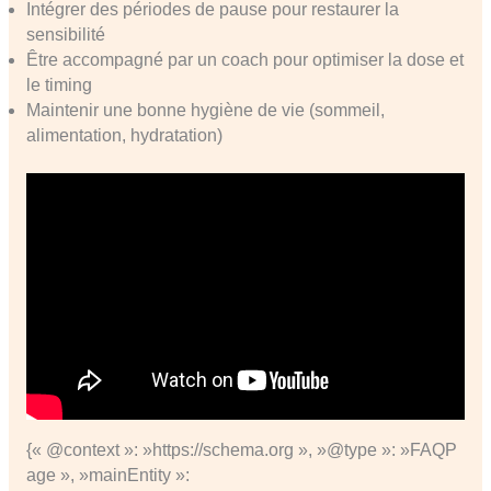
Intégrer des périodes de pause pour restaurer la
sensibilité
Être accompagné par un coach pour optimiser la dose et
le timing
Maintenir une bonne hygiène de vie (sommeil,
alimentation, hydratation)
{« @context »: »https://schema.org », »@type »: »FAQP
age », »mainEntity »: