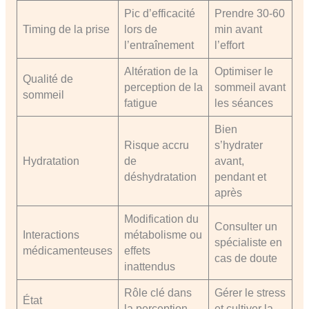
Pic d’efficacité
Prendre 30-60
Timing de la prise
lors de
min avant
l’entraînement
l’effort
Altération de la
Optimiser le
Qualité de
perception de la
sommeil avant
sommeil
fatigue
les séances
Bien
Risque accru
s’hydrater
Hydratation
de
avant,
déshydratation
pendant et
après
Modification du
Consulter un
Interactions
métabolisme ou
spécialiste en
médicamenteuses
effets
cas de doute
inattendus
Rôle clé dans
Gérer le stress
État
la perception
et cultiver la