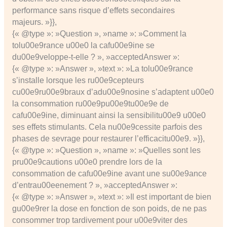
performance sans risque d’effets secondaires
majeurs. »}},
{« @type »: »Question », »name »: »Comment la
tolu00e9rance u00e0 la cafu00e9ine se
du00e9veloppe-t-elle ? », »acceptedAnswer »:
{« @type »: »Answer », »text »: »La tolu00e9rance
s’installe lorsque les ru00e9cepteurs
cu00e9ru00e9braux d’adu00e9nosine s’adaptent u00e0
la consommation ru00e9pu00e9tu00e9e de
cafu00e9ine, diminuant ainsi la sensibilitu00e9 u00e0
ses effets stimulants. Cela nu00e9cessite parfois des
phases de sevrage pour restaurer l’efficacitu00e9. »}},
{« @type »: »Question », »name »: »Quelles sont les
pru00e9cautions u00e0 prendre lors de la
consommation de cafu00e9ine avant une su00e9ance
d’entrau00eenement ? », »acceptedAnswer »:
{« @type »: »Answer », »text »: »Il est important de bien
gu00e9rer la dose en fonction de son poids, de ne pas
consommer trop tardivement pour u00e9viter des