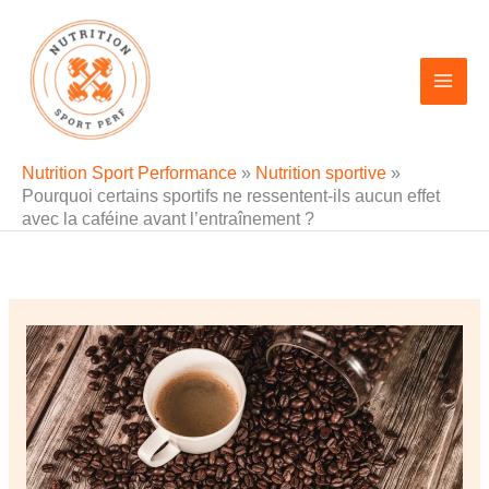
Aller
au
contenu
Nutrition Sport Performance
»
Nutrition sportive
»
Pourquoi certains sportifs ne ressentent-ils aucun effet
avec la caféine avant l’entraînement ?