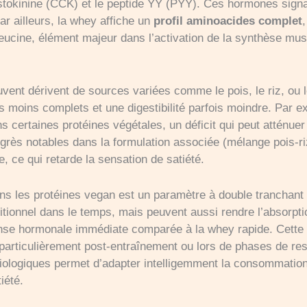
ystokinine (CCK) et le peptide YY (PYY). Ces hormones sign
Par ailleurs, la whey affiche un
profil aminoacides complet
ucine, élément majeur dans l’activation de la synthèse musc
uvent dérivent de sources variées comme le pois, le riz, ou l
s moins complets et une digestibilité parfois moindre. Par ex
ns certaines protéines végétales, un déficit qui peut attén
ogrès notables dans la formulation associée (mélange pois-ri
e, ce qui retarde la sensation de satiété.
s les protéines vegan est un paramètre à double tranchant : 
tritionnel dans le temps, mais peuvent aussi rendre l’absorp
onse hormonale immédiate comparée à la whey rapide. Cette d
 particulièrement post-entraînement ou lors de phases de rest
logiques permet d’adapter intelligemment la consommation
iété.