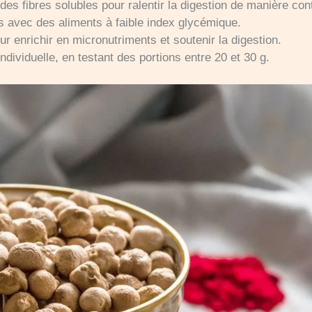
es fibres solubles pour ralentir la digestion de manière con
 avec des aliments à faible index glycémique.
our enrichir en micronutriments et soutenir la digestion.
ndividuelle, en testant des portions entre 20 et 30 g.