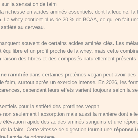
 sur la sensation de faim
la richesse en acides aminés essentiels, dont la leucine, la 
im. La whey contient plus de 20 % de BCAA, ce qui en fait u
a satiété au cerveau.
, manquent souvent de certains acides aminés clés. Les mélan
 équilibré et un profil proche de la whey, mais cette combin
en raison des fibres et des composés naturellement présents 
îne ramifiée
dans certaines protéines vegan peut avoir des 
de faim, surtout après un exercice intense. En 2026, les for
arences, cependant leurs effets varient toujours selon la sens
ssentiels pour la satiété des protéines vegan
e non seulement l’absorption mais aussi la manière dont elle
e élévation rapide des acides aminés sanguins et une répon
n de la faim. Cette vitesse de digestion fournit une
réponse i
re l’envie de grignotage.