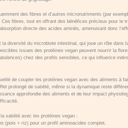
uemment des fibres et d’autres micronutriments (par exemple 
Ces fibres, tout en offrant des bénéfices précieux pour le tran
’absorption directe des acides aminés, amenuisant donc l’eff
la diversité du microbiote intestinal, qui joue un rôle dans l
tescibles issues des protéines vegan peuvent nourrir la flor
latulences) chez des profils sensibles, ce qui influence indir
onseillé de coupler les protéines vegan avec des aliments à fa
effet prolongé de satiété, même si la dynamique reste différe
ssance approfondie des aliments et de leur impact physiolog
ficacité.
 la satiété avec les protéines vegan :
es (pois + riz) pour un profil aminoacides complet.