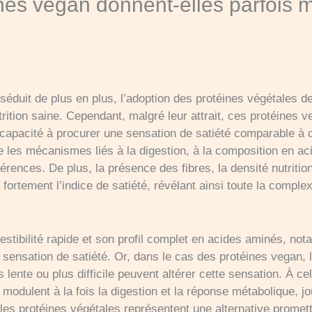
nes vegan donnent-elles parfois m
éduit de plus en plus, l’adoption des protéines végétales d
trition saine. Cependant, malgré leur attrait, ces protéines 
capacité à procurer une sensation de satiété comparable à ce
 les mécanismes liés à la digestion, à la composition en ac
érences. De plus, la présence des fibres, la densité nutritio
ortement l’indice de satiété, révélant ainsi toute la complexi
estibilité rapide et son profil complet en acides aminés, n
a sensation de satiété. Or, dans le cas des protéines vegan,
 lente ou plus difficile peuvent altérer cette sensation. À ce
 modulent à la fois la digestion et la réponse métabolique, jou
 les protéines végétales représentent une alternative promett