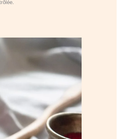
trôlée.