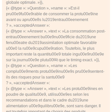
globale optimale. »}},
{« @type »: »Question », »name »: »Est-il
pru00e9fu00e9rable de consommer la protu00e9ine
avant ou apru00e8s lu2019entrau00eenement
? », »acceptedAnswer »:
{« @type »: »Answer », »text »: »La consommation post-
entrau00eenement bu00e9nu00e9ficie du2019une
fenu00eatre du2019assimilation optimale favorable
u00e0 la ru00e9cupu00e9ration. Toutefois, le plus
important reste la quantitu00e9 totale ingu00e9ru00e9e
sur la journu00e9e plutu00f4t que le timing exact. »}},
{« @type »: »Question », »name »: »Les
complu00e9ments protu00e9inu00e9s pru00e9sentent-
ils des risques pour la santu00e9
? », »acceptedAnswer »:
{« @type »: »Answer », »text »: »Les protu00e9ines en
poudre de qualitu00e9, utilisu00e9es selon les
recommandations et dans le cadre du2019une
alimentation u00e9quilibru00e9e, sont sans danger. Il
est toutefois important de choisir des produits