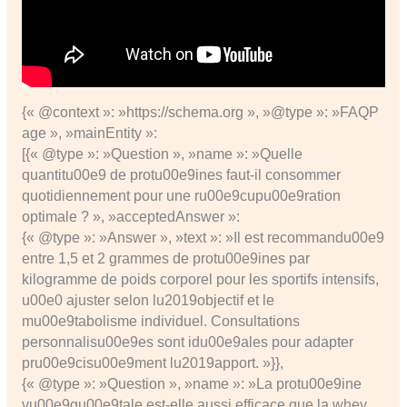
{« @context »: »https://schema.org », »@type »: »FAQP
age », »mainEntity »:
[{« @type »: »Question », »name »: »Quelle
quantitu00e9 de protu00e9ines faut-il consommer
quotidiennement pour une ru00e9cupu00e9ration
optimale ? », »acceptedAnswer »:
{« @type »: »Answer », »text »: »Il est recommandu00e9
entre 1,5 et 2 grammes de protu00e9ines par
kilogramme de poids corporel pour les sportifs intensifs,
u00e0 ajuster selon lu2019objectif et le
mu00e9tabolisme individuel. Consultations
personnalisu00e9es sont idu00e9ales pour adapter
pru00e9cisu00e9ment lu2019apport. »}},
{« @type »: »Question », »name »: »La protu00e9ine
vu00e9gu00e9tale est-elle aussi efficace que la whey