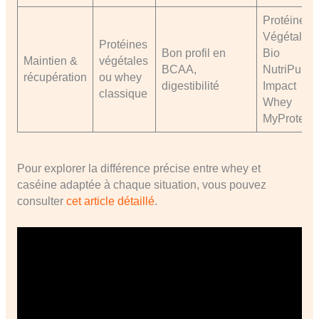
Protéine
Végétale
Protéines
Bon profil en
Bio
Maintien &
végétales
BCAA,
NutriPure,
récupération
ou whey
digestibilité
Impact
classique
Whey
MyProtein
Pour explorer la différence précise entre whey et
caséine adaptée à chaque situation, vous pouvez
consulter
cet article détaillé
.