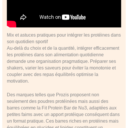
Mix et astuces pratiques pour intégrer les protéines dans
son quotidien sportif
Au-delà du choix et de la quantité, intégrer efficacement
les protéines dans son alimentation quotidienne
demande une organisation pragmatique. Préparer ses
shakers, varier les saveurs pour éviter la monotonie et
coupler avec des repas équilibrés optimise la
motivation.
Des marques telles que Prozis proposent non
seulement des poudres protéinées mais aussi des
barres comme la Fit Protein Bar de Nu3, adaptées aux
petites faims avec un apport protéique conséquent dans
un format pratique. Ces barres riches en protéines mais
équilibrées en glucides et lipides constituent un