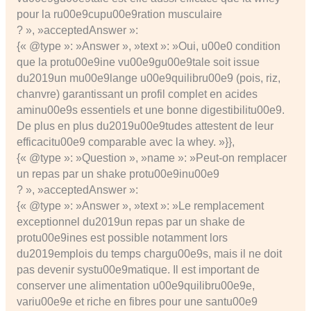
pour la ru00e9cupu00e9ration musculaire
? », »acceptedAnswer »:
{« @type »: »Answer », »text »: »Oui, u00e0 condition
que la protu00e9ine vu00e9gu00e9tale soit issue
du2019un mu00e9lange u00e9quilibru00e9 (pois, riz,
chanvre) garantissant un profil complet en acides
aminu00e9s essentiels et une bonne digestibilitu00e9.
De plus en plus du2019u00e9tudes attestent de leur
efficacitu00e9 comparable avec la whey. »}},
{« @type »: »Question », »name »: »Peut-on remplacer
un repas par un shake protu00e9inu00e9
? », »acceptedAnswer »:
{« @type »: »Answer », »text »: »Le remplacement
exceptionnel du2019un repas par un shake de
protu00e9ines est possible notamment lors
du2019emplois du temps chargu00e9s, mais il ne doit
pas devenir systu00e9matique. Il est important de
conserver une alimentation u00e9quilibru00e9e,
variu00e9e et riche en fibres pour une santu00e9