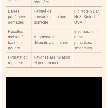
régulière
Barres
Facilité de
Fit Protein Bar
protéinées
consommation hors
Nu3, Biotech
nomades
domicile
USA
Recettes
Incorporation
maison à
Augmente la
dans
base de
diversité alimentaire
pancakes,
poudre
smoothies
Hydratation
Favorise assimilation
–
régulière
et performance