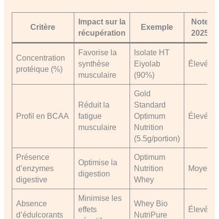
Impact sur la
Note
Critère
Exemple
récupération
2025
Favorise la
Isolate HT
Concentration
synthèse
Eiyolab
Élevé
protéique (%)
musculaire
(90%)
Gold
Réduit la
Standard
Profil en BCAA
fatigue
Optimum
Élevé
musculaire
Nutrition
(5.5g/portion)
Présence
Optimum
Optimise la
d’enzymes
Nutrition
Moyen
digestion
digestive
Whey
Minimise les
Absence
Whey Bio
effets
Élevé
d’édulcorants
NutriPure