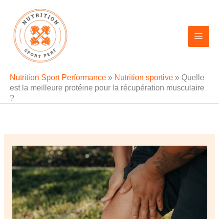
Aller
au
contenu
Nutrition Sport Performance
»
Nutrition sportive
»
Quelle
est la meilleure protéine pour la récupération musculaire
?