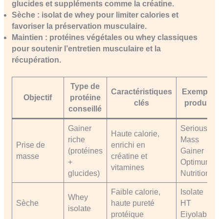
glucides et suppléments comme la créatine.
Sèche : isolat de whey pour limiter calories et
favoriser la préservation musculaire.
Maintien : protéines végétales ou whey classiques
pour soutenir l’entretien musculaire et la
récupération.
Type de
Caractéristiques
Exemple
Objectif
protéine
clés
produit
conseillé
Gainer
Serious
Haute calorie,
riche
Mass
Prise de
enrichi en
(protéines
Gainer
masse
créatine et
+
Optimum
vitamines
glucides)
Nutrition
Faible calorie,
Isolate
Whey
Sèche
haute pureté
HT
isolate
protéique
Eiyolab