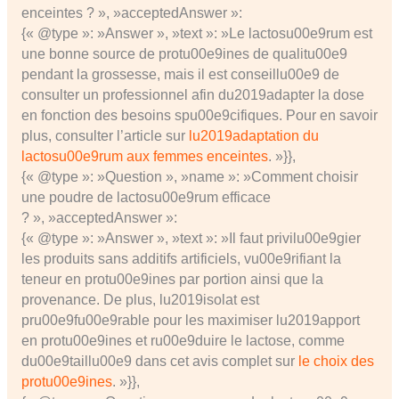
enceintes ? », »acceptedAnswer »:
{« @type »: »Answer », »text »: »Le lactosu00e9rum est
une bonne source de protu00e9ines de qualitu00e9
pendant la grossesse, mais il est conseillu00e9 de
consulter un professionnel afin du2019adapter la dose
en fonction des besoins spu00e9cifiques. Pour en savoir
plus, consulter l’article sur
lu2019adaptation du
lactosu00e9rum aux femmes enceintes
. »}},
{« @type »: »Question », »name »: »Comment choisir
une poudre de lactosu00e9rum efficace
? », »acceptedAnswer »:
{« @type »: »Answer », »text »: »Il faut privilu00e9gier
les produits sans additifs artificiels, vu00e9rifiant la
teneur en protu00e9ines par portion ainsi que la
provenance. De plus, lu2019isolat est
pru00e9fu00e9rable pour les maximiser lu2019apport
en protu00e9ines et ru00e9duire le lactose, comme
du00e9taillu00e9 dans cet avis complet sur
le choix des
protu00e9ines
. »}},