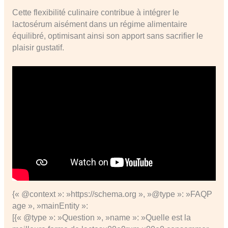
Cette flexibilité culinaire contribue à intégrer le
lactosérum aisément dans un régime alimentaire
équilibré, optimisant ainsi son apport sans sacrifier le
plaisir gustatif.
{« @context »: »https://schema.org », »@type »: »FAQP
age », »mainEntity »:
[{« @type »: »Question », »name »: »Quelle est la