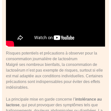
Risques potentiels et précautions à observer pour la
consommation journalière de lactosérum
Malgré ses nombreux bienfaits, la consommation de
lactosérum n’est pas exempte de risques, surtout si elle
est mal adaptée aux conditions individuelles. Certaines
précautions sont indispensables pour éviter des effets
indésirables.
La principale mise en garde concerne l’
intolérance au
lactose
, qui peut provoquer des symptômes tels que
ballonnements, douleurs abdominales ou diarrhées. La