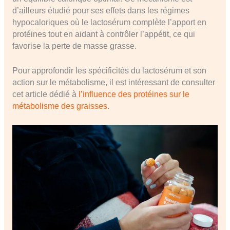
d’ailleurs étudié pour ses effets dans les régimes
hypocaloriques où le lactosérum complète l’apport en
protéines tout en aidant à contrôler l’appétit, ce qui
favorise la perte de masse grasse.
Pour approfondir les spécificités du lactosérum et son
action sur le métabolisme, il est intéressant de consulter
cet article dédié à
l’influence des protéines sur le
métabolisme des graisses
.