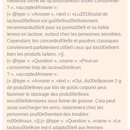
meilleure forme de lactosu00e9rum u00e0 consommer
? », »acceptedAnswer »:
{« @type »: »Answer », »text »: »Lu2019isolat de
lactosu00e9rum est gu00e9nu00e9ralement
recommandu00e9 pour sa puretu00e9 et sa faible
teneur en lactose, surtout chez les personnes sensibles.
Cependant, les concentru00e9s et poudres classiques
conviennent parfaitement u00e0 ceux qui tolu00e8rent
bien les produits laitiers. »}},
{« @type »: »Question », »name »: »Peut-on
consommer trop de lactosu00e9rum
? », »acceptedAnswer »:
{« @type »: »Answer », »text »: »Oui, du00e9passer 2 g
de protu00e9ines par kilo de poids corporel peut
favoriser le stockage des protu00e9ines
excu00e9dentaires sous forme de graisse. Cela peut
aussi surcharger les reins, notamment chez les
personnes pru00e9sentant des troubles
ru00e9naux. »}},{« @type »: »Question », »name »: »Le
lactosu00e9rum est-il adaptu00e9 aux femmes