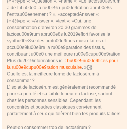
{« @type »: »Question », »name »: »Le lactosu00e9rum
aide-t-il u00e0 la ru00e9cupu00e9ration apru00e8s
l’entrau00eenement ? », »acceptedAnswer »:
{« @type »: »Answer », »text »: »Oui, une
consommation d’environ 20-30 grammes de
lactosu00e9rum apru00e8s lu2019effort favorise la
synthu00e8se des protu00e9ines musculaires et
accu00e9lu00e8re la ru00e9paration des tissus,
contribuant u00e0 une meilleure ru00e9cupu00e9ration.
Plus du2019informations ici :
bu00e9nu00e9fices pour
la ru00e9cupu00e9ration musculaire
. »}}]}
Quelle est la meilleure forme de lactosérum à
consommer ?
L’isolat de lactosérum est généralement recommandé
pour sa pureté et sa faible teneur en lactose, surtout
chez les personnes sensibles. Cependant, les
concentrés et poudres classiques conviennent
parfaitement à ceux qui tolèrent bien les produits laitiers.
Peut-on consommer trop de lactosérum ?