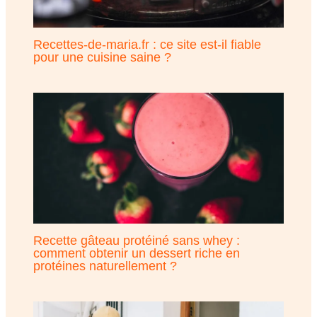
Recettes-de-maria.fr : ce site est-il fiable
pour une cuisine saine ?
Recette gâteau protéiné sans whey :
comment obtenir un dessert riche en
protéines naturellement ?