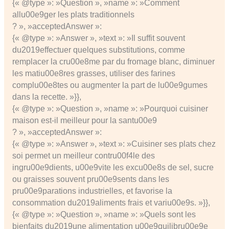
{« @type »: »Question », »name »: »Comment
allu00e9ger les plats traditionnels
? », »acceptedAnswer »:
{« @type »: »Answer », »text »: »Il suffit souvent
du2019effectuer quelques substitutions, comme
remplacer la cru00e8me par du fromage blanc, diminuer
les matiu00e8res grasses, utiliser des farines
complu00e8tes ou augmenter la part de lu00e9gumes
dans la recette. »}},
{« @type »: »Question », »name »: »Pourquoi cuisiner
maison est-il meilleur pour la santu00e9
? », »acceptedAnswer »:
{« @type »: »Answer », »text »: »Cuisiner ses plats chez
soi permet un meilleur contru00f4le des
ingru00e9dients, u00e9vite les excu00e8s de sel, sucre
ou graisses souvent pru00e9sents dans les
pru00e9parations industrielles, et favorise la
consommation du2019aliments frais et variu00e9s. »}},
{« @type »: »Question », »name »: »Quels sont les
bienfaits du2019une alimentation u00e9quilibru00e9e