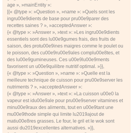
age », »mainEntity »:
[{« @type »: »Question », »name »: »Quels sont les
ingru00e9dients de base pour pru00e9parer des
recettes saines ? », »acceptedAnswer »:
{« @type »: »Answer », »text »: »Les ingru00e9dients
essentiels sont des lu00e9gumes frais, des fruits de
saison, des protu00e9ines maigres comme le poulet ou
le poisson, des cu00e9ru00e9ales complu00e8tes, et
des lu00e9gumineuses. Ces u00e9lu00e9ments
favorisent un u00e9quilibre nutritif optimal. »}},
{« @type »: »Question », »name »: »Quelle est la
meilleure technique de cuisson pour pru00e9server les
nutriments ? », »acceptedAnswer »:
{« @type »: »Answer », »text »: »La cuisson u00e0 la
vapeur est idu00e9ale pour pru00e9server vitamines et
minu00e9raux des aliments, tout en u00e9tant une
mu00e9thode simple qui limite lu2019ajout de
matiu00e8res grasses. Le four, le gril et le wok sont
aussi du2019excellentes alternatives. »}},