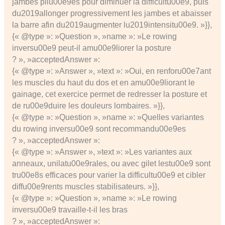
jambes pliu00e9es pour diminuer la difficultu00e9, puis
du2019allonger progressivement les jambes et abaisser
la barre afin du2019augmenter lu2019intensitu00e9. »}},
{« @type »: »Question », »name »: »Le rowing
inversu00e9 peut-il amu00e9liorer la posture
? », »acceptedAnswer »:
{« @type »: »Answer », »text »: »Oui, en renforu00e7ant
les muscles du haut du dos et en amu00e9liorant le
gainage, cet exercice permet de redresser la posture et
de ru00e9duire les douleurs lombaires. »}},
{« @type »: »Question », »name »: »Quelles variantes
du rowing inversu00e9 sont recommandu00e9es
? », »acceptedAnswer »:
{« @type »: »Answer », »text »: »Les variantes aux
anneaux, unilatu00e9rales, ou avec gilet lestu00e9 sont
tru00e8s efficaces pour varier la difficultu00e9 et cibler
diffu00e9rents muscles stabilisateurs. »}},
{« @type »: »Question », »name »: »Le rowing
inversu00e9 travaille-t-il les bras
? », »acceptedAnswer »: