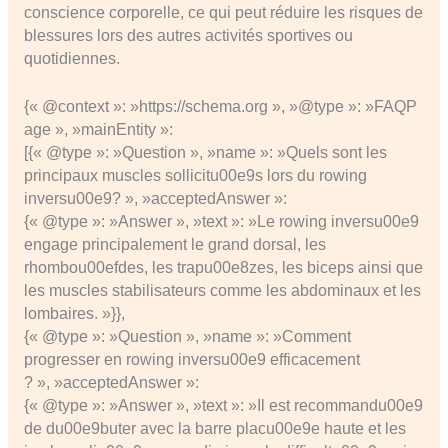
conscience corporelle, ce qui peut réduire les risques de
blessures lors des autres activités sportives ou
quotidiennes.
{« @context »: »https://schema.org », »@type »: »FAQP
age », »mainEntity »:
[{« @type »: »Question », »name »: »Quels sont les
principaux muscles sollicitu00e9s lors du rowing
inversu00e9? », »acceptedAnswer »:
{« @type »: »Answer », »text »: »Le rowing inversu00e9
engage principalement le grand dorsal, les
rhombou00efdes, les trapu00e8zes, les biceps ainsi que
les muscles stabilisateurs comme les abdominaux et les
lombaires. »}},
{« @type »: »Question », »name »: »Comment
progresser en rowing inversu00e9 efficacement
? », »acceptedAnswer »:
{« @type »: »Answer », »text »: »Il est recommandu00e9
de du00e9buter avec la barre placu00e9e haute et les