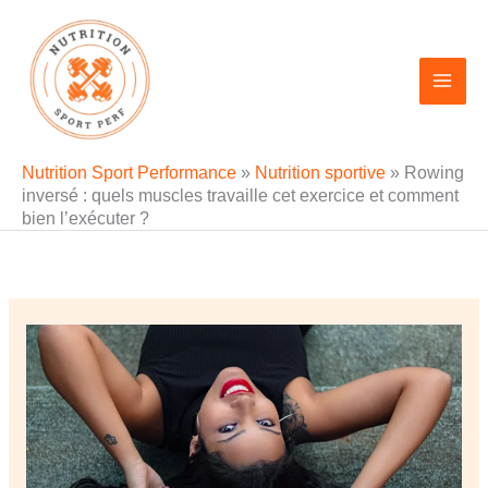
Aller
au
contenu
Nutrition Sport Performance
»
Nutrition sportive
»
Rowing
inversé : quels muscles travaille cet exercice et comment
bien l’exécuter ?