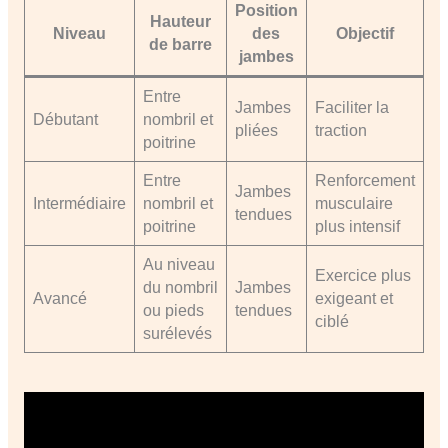
Position
Hauteur
Niveau
des
Objectif
de barre
jambes
Entre
Jambes
Faciliter la
Débutant
nombril et
pliées
traction
poitrine
Entre
Renforcement
Jambes
Intermédiaire
nombril et
musculaire
tendues
poitrine
plus intensif
Au niveau
Exercice plus
du nombril
Jambes
Avancé
exigeant et
ou pieds
tendues
ciblé
surélevés