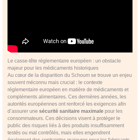
Le casse-tête réglementaire européen : un obstacle
majeur pour les médicaments historiques
Au cœur de la disparition du Schoum se trouve un enjeu
souvent méconnu mais crucial : le contexte
réglementaire européen en matière de médicaments et
compléments alimentaires. Ces dernières années, les
autorités européennes ont renforcé les exigences afin
d’assurer une
sécurité sanitaire maximale
pour les
consommateurs. Ces décisions visent à protéger le
public des risques liés à des produits insuffisamment
testés ou mal contrôlés, mais elles engendrent
également des contraintes majeures pour les fabricants.