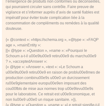
l’émergence de produits non conformes ou déconseillés,
qui pourraient circuler sans contrôle. Faire preuve de
vigilance et s’informer auprès d’avis de santé fiables est
impératif pour éviter toute complication liée à la
consommation de compléments ou remèdes à la qualité
douteuse.
{« @context »: »https://schema.org », »@type »: »FAQP
age », »mainEntity »:
[{« @type »: »Question », »name »: »Pourquoi le
Schoum a-t-il u00e9tu00e9 retiru00e9 du marchu00e9
? », »acceptedAnswer »:
{« @type »: »Answer », »text »: »Le Schoum a
u00e9tu00e9 retiru00e9 en raison de problu00e8mes de
production combinu00e9s u00e0 un durcissement
ru00e9glementaire europu00e9en imposant des
cou00fbts de mise aux normes trop u00e9levu00e9s
pour le laboratoire. Ce retrait est u00e9conomique, et
non liu00e9 u00e0 un risque sanitaire. »}},
{« @type »: »Question », »name »: »Le retrait signifie-t-il