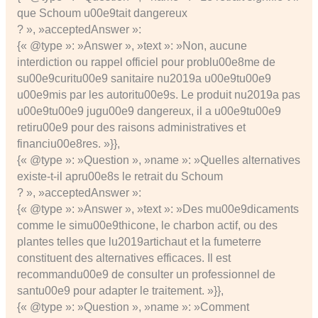
que Schoum u00e9tait dangereux
? », »acceptedAnswer »:
{« @type »: »Answer », »text »: »Non, aucune
interdiction ou rappel officiel pour problu00e8me de
su00e9curitu00e9 sanitaire nu2019a u00e9tu00e9
u00e9mis par les autoritu00e9s. Le produit nu2019a pas
u00e9tu00e9 jugu00e9 dangereux, il a u00e9tu00e9
retiru00e9 pour des raisons administratives et
financiu00e8res. »}},
{« @type »: »Question », »name »: »Quelles alternatives
existe-t-il apru00e8s le retrait du Schoum
? », »acceptedAnswer »:
{« @type »: »Answer », »text »: »Des mu00e9dicaments
comme le simu00e9thicone, le charbon actif, ou des
plantes telles que lu2019artichaut et la fumeterre
constituent des alternatives efficaces. Il est
recommandu00e9 de consulter un professionnel de
santu00e9 pour adapter le traitement. »}},
{« @type »: »Question », »name »: »Comment