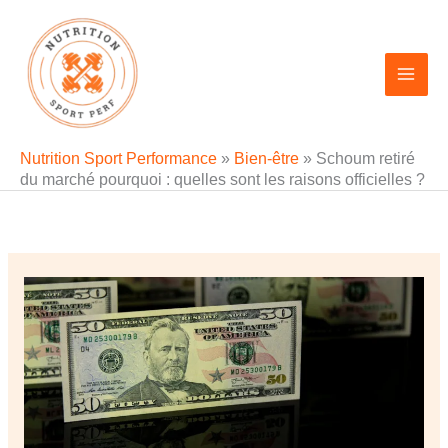
Aller
au
contenu
Nutrition Sport Performance
»
Bien-être
»
Schoum retiré
du marché pourquoi : quelles sont les raisons officielles ?