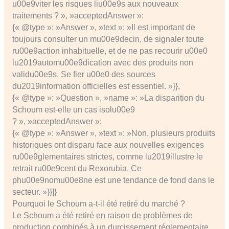
u00e9viter les risques liu00e9s aux nouveaux
traitements ? », »acceptedAnswer »:
{« @type »: »Answer », »text »: »Il est important de
toujours consulter un mu00e9decin, de signaler toute
ru00e9action inhabituelle, et de ne pas recourir u00e0
lu2019automu00e9dication avec des produits non
validu00e9s. Se fier u00e0 des sources
du2019information officielles est essentiel. »}},
{« @type »: »Question », »name »: »La disparition du
Schoum est-elle un cas isolu00e9
? », »acceptedAnswer »:
{« @type »: »Answer », »text »: »Non, plusieurs produits
historiques ont disparu face aux nouvelles exigences
ru00e9glementaires strictes, comme lu2019illustre le
retrait ru00e9cent du Rexorubia. Ce
phu00e9nomu00e8ne est une tendance de fond dans le
secteur. »}}]}
Pourquoi le Schoum a-t-il été retiré du marché ?
Le Schoum a été retiré en raison de problèmes de
production combinés à un durcissement réglementaire