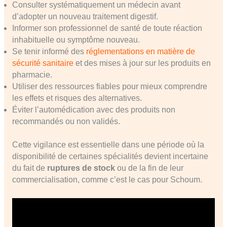
Consulter systématiquement un médecin avant
d’adopter un nouveau traitement digestif.
Informer son professionnel de santé de toute réaction
inhabituelle ou symptôme nouveau.
Se tenir informé des
réglementations en matière de
sécurité sanitaire
et des mises à jour sur les produits en
pharmacie.
Utiliser des ressources fiables pour mieux comprendre
les effets et risques des alternatives.
Éviter l’automédication avec des produits non
recommandés ou non validés.
Cette vigilance est essentielle dans une période où la
disponibilité de certaines spécialités devient incertaine
du fait de
ruptures de stock
ou de la fin de leur
commercialisation, comme c’est le cas pour Schoum.