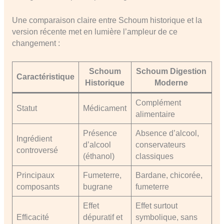
Une comparaison claire entre Schoum historique et la
version récente met en lumière l’ampleur de ce
changement :
Schoum
Schoum Digestion
Caractéristique
Historique
Moderne
Complément
Statut
Médicament
alimentaire
Présence
Absence d’alcool,
Ingrédient
d’alcool
conservateurs
controversé
(éthanol)
classiques
Principaux
Fumeterre,
Bardane, chicorée,
composants
bugrane
fumeterre
Effet
Effet surtout
Efficacité
dépuratif et
symbolique, sans