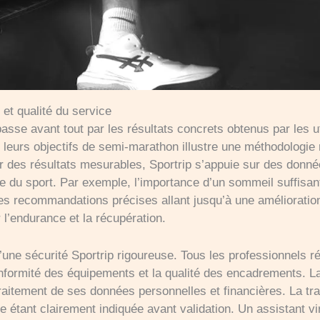
é et qualité du service
p passe avant tout par les résultats concrets obtenus par les u
 leurs objectifs de semi-marathon illustre une méthodologie 
nir des résultats mesurables, Sportrip s’appuie sur des donn
e du sport. Par exemple, l’importance d’un sommeil suffisan
es recommandations précises allant jusqu’à une améliorati
r l’endurance et la récupération.
d’une sécurité Sportrip rigoureuse. Tous les professionnels 
conformité des équipements et la qualité des encadrements. L
 traitement de ses données personnelles et financières. La t
e étant clairement indiquée avant validation. Un assistant virt