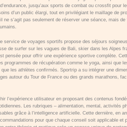
d’endurance, jusqu’aux sports de combat ou crossfit pour le
oins d’un public élargi, tout en privilégiant le maillage de 
 : il ne s’agit pas seulement de réserver une séance, mais d
humains.
 le service de voyages sportifs propose des séjours soigneu
isse de surfer sur les vagues de Bali, skier dans les Alpes 
t pensée pour offrir une expérience sportive complète. Cett
e, les programmes de récupération comme le yoga, ainsi que le
s que les athlètes confirmés. Sportrip a su intégrer une dime
ges autour du Tour de France ou des grands marathons, faci
richir l’expérience utilisateur en proposant des contenus fon
tidiennes. Les rubriques – alimentation, mental, activités 
bles grâce à l’intelligence artificielle. Cette dernière, en an
ecommandations pour que chaque conseil soit applicable et pe