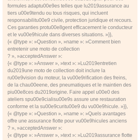
formules adaptu00e9es telles que lu2019assurance au
tiers u00e9tendu ou tous risques, qui incluent
responsabilitu00e9 civile, protection juridique et recours.
Ces garanties protu00e8gent efficacement le conducteur
et le vu00e9hicule dans diverses situations. »}},
{« @type »: »Question », »name »: »Comment bien
entretenir une moto de collection
? », »acceptedAnswer »:
{« @type »: »Answer », »text »: »Lu2019entretien
du2019une moto de collection doit inclure la
ru00e9vision du moteur, la vu00e9rification des freins,
de la chau00eene, des pneumatiques et le maintien des
piu00e8ces du2019origine. Faire appel u00e0 des
ateliers spu00e9cialisu00e9s assure une restauration
conforme et la su00e9curitu00e9 du vu00e9hicule. »}},
{« @type »: »Question », »name »: »Quels avantages
offre une assurance flotte pour vu00e9hicules anciens
? », »acceptedAnswer »:
{« @type »: »Answer », »text »: »Lu2019assurance flotte