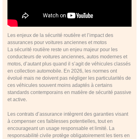
Les enjeux de la sécurité routière et l’impact des
assurances pour voitures anciennes et motos
La sécurité routière reste un enjeu majeur pour les
conducteurs de voitures anciennes, autos modernes et
motos, d’autant plus quand il s’agit de véhicules classés
en collection automobile. En 2026, les normes ont
évolué mais ne doivent pas négliger les particularités de
ces véhicules souvent moins adaptés à certains
standards contemporains en matière de sécurité passive
et active.
Les contrats d’assurance intègrent des garanties visant
à compenser ces faiblesses potentielles, tout en
encourageant un usage responsable et limité. La
responsabilité civile protège obligatoirement les tiers en