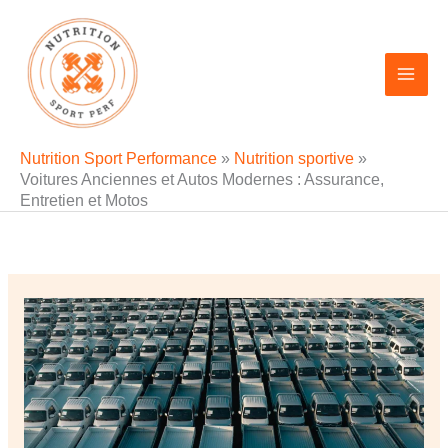
Aller
au
contenu
Nutrition Sport Performance
»
Nutrition sportive
»
Voitures Anciennes et Autos Modernes : Assurance,
Entretien et Motos