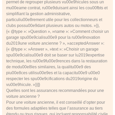
permet de regrouper plusieurs vu00e9hicules sous un
mu00eame contrat, ru00e9duisant ainsi les cou00fbts et
simplifiant la gestion administrative,
particuliu00e8rement utile pour les collectionneurs et
clubs possu00e9dant plusieurs autos ou motos. »}},
{« @type »: »Question », »name »: »Comment choisir un
garage spu00e9cialisu00e9 pour la ru00e9novation
du2019une voiture ancienne ? », »acceptedAnswer »:
{« @type »: »Answer », »text »: »Choisir un garage
spu00e9cialisu00e9 doit se baser sur lu2019expertise
technique, les ru00e9fu00e9rences dans la restauration
de modu00e8les similaires, la qualitu00e9 des
piu00e8ces utilisu00e9es et la capacitu00e9 u00e0
respecter les spu00e9cifications du2019origine du
vu00e9hicule. »}}]}
Quelles sont les assurances recommandées pour une
voiture ancienne ?
Pour une voiture ancienne, il est conseillé d’opter pour
des formules adaptées telles que l’assurance au tiers
étendu ou tous risques, qui incluent responsabilité civile,