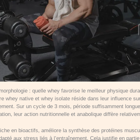
morphologie : quelle whey favorise le meilleur physique dura
tre whey native et whey isolate réside dans leur influence su
alement. Sur un cycle de 3 mois, période suffisamment longu
ion, leur action nutritionnelle et anabolique diffère relative
riche en bioactifs, améliore la synthèse des protéines muscu
adapté aux stress liés à l’entraînement. Cela justifie en parti