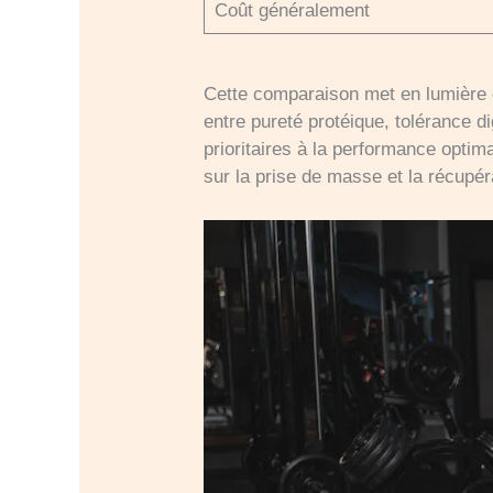
Coût généralement
Cette comparaison met en lumière 
entre pureté protéique, tolérance di
prioritaires à la performance opti
sur la prise de masse et la récupér