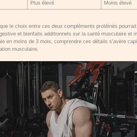
Plus élevé
Moins élevé
que le choix entre ces deux compléments protéinés pourrait
gestive et bienfaits additionnels sur la santé musculaire et i
male en moins de 3 mois, comprendre ces détails s’avère cap
ation musculaire.