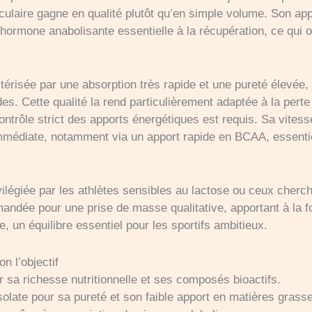
laire gagne en qualité plutôt qu’en simple volume. Son app
 hormone anabolisante essentielle à la récupération, ce qui 
térisée par une absorption très rapide et une pureté élevée, e
ides. Cette qualité la rend particulièrement adaptée à la per
ontrôle strict des apports énergétiques est requis. Sa vitesse
médiate, notamment via un apport rapide en BCAA, essentiel
vilégiée par les athlètes sensibles au lactose ou ceux cher
andée pour une prise de masse qualitative, apportant à la f
le, un équilibre essentiel pour les sportifs ambitieux.
n l’objectif
sa richesse nutritionnelle et ses composés bioactifs.
late pour sa pureté et son faible apport en matières grasse