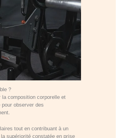
ble ?
r la composition corporelle et
e pour observer des
ment.
laires tout en contribuant à un
e la supériorité constatée en prise