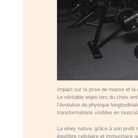
Impact sur la prise de masse et la 
Le véritable enjeu lors du choix en
l’évolution du physique longitudin
transformations visibles en musculat
La whey native, grâce à son profil 
équilibre cellulaire et immunitaire 