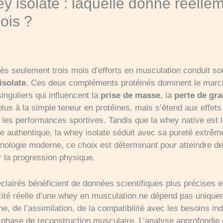
 isolate : laquelle donne réellem
ois ?
ès seulement trois mois d’efforts en musculation conduit so
isolate
. Ces deux compléments protéinés dominent le marc
nguliers qui influencent la
prise de masse
, la
perte de gra
 plus à la simple teneur en protéines, mais s’étend aux effe
et les performances sportives. Tandis que la whey native est
e authentique, la whey isolate séduit avec sa pureté extrême
technologie moderne, ce choix est déterminant pour atteindre d
r la progression physique.
clairés bénéficient de données scientifiques plus précises e
cacité réelle d’une whey en musculation ne dépend pas unique
e, de l’assimilation, de la compatibilité avec les besoins ind
 phase de reconstruction musculaire. L’analyse approfondie 