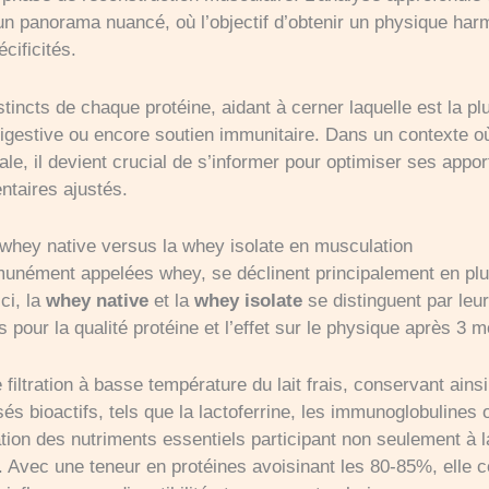
 un panorama nuancé, où l’objectif d’obtenir un physique ha
cificités.
tincts de chaque protéine, aidant à cerner laquelle est la plu
igestive ou encore soutien immunitaire. Dans un contexte o
ale, il devient crucial de s’informer pour optimiser ses appo
entaires ajustés.
whey native versus la whey isolate en musculation
unément appelées whey, se déclinent principalement en plus
ci, la
whey native
et la
whey isolate
se distinguent par leur
 pour la qualité protéine et l’effet sur le physique après 3 m
iltration à basse température du lait frais, conservant ainsi
és bioactifs, tels que la lactoferrine, les immunoglobulines 
ation des nutriments essentiels participant non seulement à
 Avec une teneur en protéines avoisinant les 80-85%, elle c