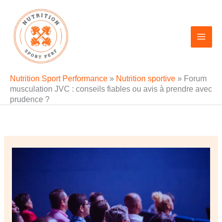
Aller
au
contenu
Nutrition Sport Performance
»
Nutrition sportive
»
Forum
musculation JVC : conseils fiables ou avis à prendre avec
prudence ?