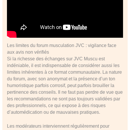
Les limites du forum musculation JVC : vigilance face
aux avis non vérifiés
Si la richesse des échanges sur JVC Muscu est
indéniable, il est indispensable de considérer aussi les
limites inhérentes à ce format communautaire. La nature
du forum, avec son anonymat et la présence d’un ton
humoristique parfois corrosif, peut parfois brouiller la
pertinence des conseils. Il ne faut pas perdre de vue que
les recommandations ne sont pas toujours validées par
des professionnels, ce qui expose à des risques
d’automédication ou de mauvaises pratiques.
Les modérateurs interviennent régulièrement pour