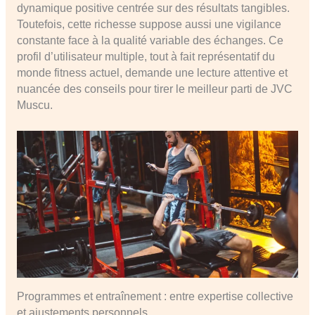
dynamique positive centrée sur des résultats tangibles.
Toutefois, cette richesse suppose aussi une vigilance
constante face à la qualité variable des échanges. Ce
profil d’utilisateur multiple, tout à fait représentatif du
monde fitness actuel, demande une lecture attentive et
nuancée des conseils pour tirer le meilleur parti de JVC
Muscu.
Programmes et entraînement : entre expertise collective
et ajustements personnels