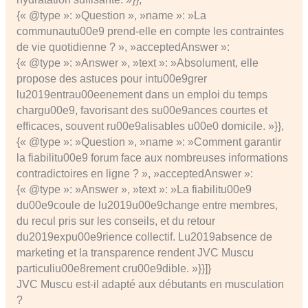
{« @type »: »Question », »name »: »La
communautu00e9 prend-elle en compte les contraintes
de vie quotidienne ? », »acceptedAnswer »:
{« @type »: »Answer », »text »: »Absolument, elle
propose des astuces pour intu00e9grer
lu2019entrau00eenement dans un emploi du temps
chargu00e9, favorisant des su00e9ances courtes et
efficaces, souvent ru00e9alisables u00e0 domicile. »}},
{« @type »: »Question », »name »: »Comment garantir
la fiabilitu00e9 forum face aux nombreuses informations
contradictoires en ligne ? », »acceptedAnswer »:
{« @type »: »Answer », »text »: »La fiabilitu00e9
du00e9coule de lu2019u00e9change entre membres,
du recul pris sur les conseils, et du retour
du2019expu00e9rience collectif. Lu2019absence de
marketing et la transparence rendent JVC Muscu
particuliu00e8rement cru00e9dible. »}}]}
JVC Muscu est-il adapté aux débutants en musculation
?