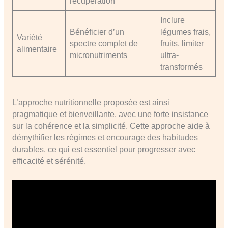
récupération
Inclure
Bénéficier d’un
légumes frais,
Variété
spectre complet de
fruits, limiter
alimentaire
micronutriments
ultra-
transformés
L’approche nutritionnelle proposée est ainsi
pragmatique et bienveillante, avec une forte insistance
sur la cohérence et la simplicité. Cette approche aide à
démythifier les régimes et encourage des habitudes
durables, ce qui est essentiel pour progresser avec
efficacité et sérénité.