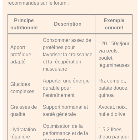
recommandés sur le forum :
Principe
Exemple
Description
nutritionnel
concret
Consommer assez de
120-150g/jour
Apport
protéines pour
via œufs,
protéique
favoriser la croissance
poulet,
adapté
et la récupération
légumineuses
musculaire
Apporter une énergie
Riz complet,
Glucides
durable pour
patate douce,
complexes
l’entraînement
quinoa
Graisses de
Support hormonal et
Avocat, noix,
qualité
santé générale
huile d’olive
Optimisation de la
Hydratation
1,5-2 litres
performance et de la
régulière
d’eau par jour