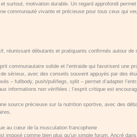
, et surtout, motivation durable. Un regard approfondi perm
une communauté vivante et précieuse pour tous ceux qui veul
if, réunissant débutants et pratiquants confirmés autour de
sprit communautaire solide et l’entraide qui favorisent une p
 de sérieux, avec des conseils souvent appuyés par des étu
s – fullbody, push/pull/legs, split – permet d’adapter l’entr
ux informations non vérifiées ; l’esprit critique est encourag
une source précieuse sur la nutrition sportive, avec des déb
ires.
e au cœur de la musculation francophone
t imposé comme bien plus qu’un simple forum. Ancré dans 