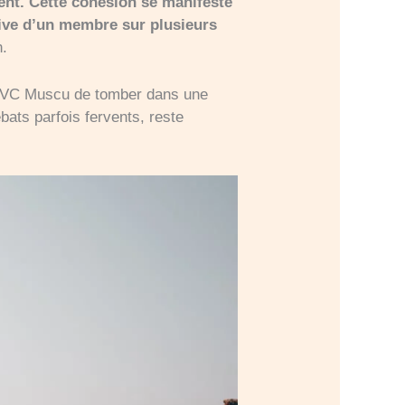
ent. Cette cohésion se manifeste
sive d’un membre sur plusieurs
n.
 à JVC Muscu de tomber dans une
ébats parfois fervents, reste