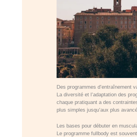
Des programmes d’entraînement var
La diversité et l’adaptation des p
chaque pratiquant a des contraintes
plus simples jusqu’aux plus avanc
Les bases pour débuter en muscula
Le programme fullbody est souvent