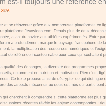
m est-il toujours une référence e
, 2026
er et se réinventer grâce aux nombreuses plateformes en l
lèbre plateforme Jeuxvideo.com. Depuis plus de deux décenni
ée, allant du novice aux athlètes expérimentés. Entre par
e forum a profondément marqué le paysage francophone de la
ement, la multiplication des ressources numériques et l’exig
tatut de référence incontournable pour ceux qui souhaitent 
s la qualité des échanges, la diversité des programmes propo
onseils, notamment en nutrition et motivation. Rien n’est fig
ness. Ce texte propose ainsi de décrypter ce qui distingue
ière des aspects méconnus ou sous-estimés qui participent à
 qui cherchent à comprendre si cette plateforme est plus qu
discussions récentes révèle les enjeux contemporains : rigu