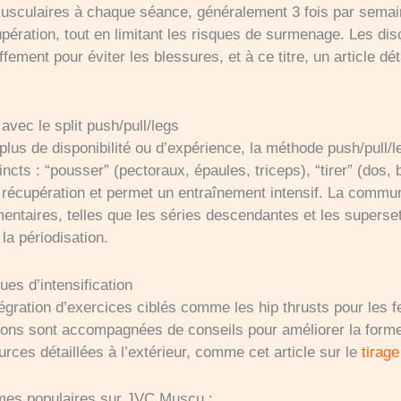
musculaires à chaque séance, généralement 3 fois par semai
pération, tout en limitant les risques de surmenage. Les di
fement pour éviter les blessures, et à ce titre, un article dét
vec le split push/pull/legs
plus de disponibilité ou d’expérience, la méthode push/pull/l
ncts : “pousser” (pectoraux, épaules, triceps), “tirer” (dos,
e récupération et permet un entraînement intensif. La com
entaires, telles que les séries descendantes et les supersets
 la périodisation.
es d’intensification
égration d’exercices ciblés comme les hip thrusts pour les f
ions sont accompagnées de conseils pour améliorer la forme 
rces détaillées à l’extérieur, comme cet article sur le
tirage
mes populaires sur JVC Muscu :