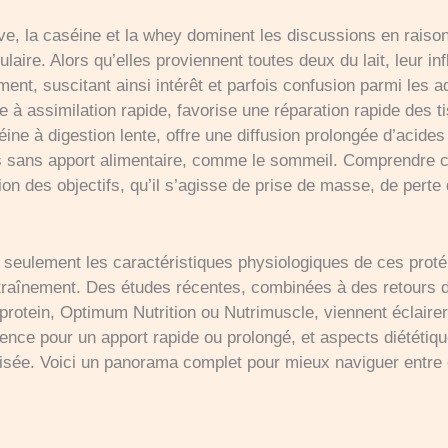
tive, la caséine et la whey dominent les discussions en raiso
aire. Alors qu’elles proviennent toutes deux du lait, leur in
ent, suscitant ainsi intérêt et parfois confusion parmi les ad
 à assimilation rapide, favorise une réparation rapide des 
otéine à digestion lente, offre une diffusion prolongée d’acide
s sans apport alimentaire, comme le sommeil. Comprendre ce
ion des objectifs, qu’il s’agisse de prise de masse, de pert
n seulement les caractéristiques physiologiques de ces proté
raînement. Des études récentes, combinées à des retours d’
ein, Optimum Nutrition ou Nutrimuscle, viennent éclairer 
rence pour un apport rapide ou prolongé, et aspects diététiqu
lisée. Voici un panorama complet pour mieux naviguer entre