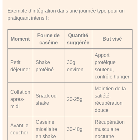
Exemple d’intégration dans une journée type pour un
pratiquant intensif :
Forme de
Quantité
Moment
But visé
caséine
suggérée
Apport
Petit
Shake
30g
protéique
déjeuner
protéiné
environ
soutenu,
contrôle hunger
Maintien de la
Collation
Snack ou
satiété,
après-
20-25g
shake
récupération
midi
douce
Caséine
Récupération
Avant le
micellaire
30-40g
musculaire
coucher
en shake
nocturne