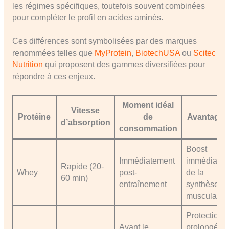
les régimes spécifiques, toutefois souvent combinées
pour compléter le profil en acides aminés.
Ces différences sont symbolisées par des marques
renommées telles que
MyProtein
,
BiotechUSA
ou
Scitec
Nutrition
qui proposent des gammes diversifiées pour
répondre à ces enjeux.
Moment idéal
Vitesse
Protéine
de
Avantages
d’absorption
consommation
Boost
Immédiatement
immédiat
Rapide (20-
Whey
post-
de la
60 min)
entraînement
synthèse
musculaire
Protection
Avant le
prolongée