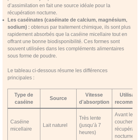
d’assimilation en fait une source idéale pour la
récupération nocturne.
Les caséinates (caséinate de calcium, magnésium,
sodium) :
obtenus par traitement chimique, ils sont plus
rapidement absorbés que la caséine micellaire tout en
offrant une bonne biodisponibilité. Ces formes sont
souvent utilisées dans les compléments alimentaires
sous forme de poudre.
Le tableau ci-dessous résume les différences
principales :
Type de
Vitesse
Utilisati
Source
caséine
d’absorption
recomman
Avant le
Très lente
Caséine
coucher,
Lait naturel
(jusqu’à 7
micellaire
récupérati
heures)
nocturne