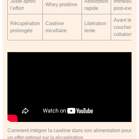
Juste après
Absorption
Immédiate
Whey protéine
l’effort
rapide
post-exerci
Avant le
Récupération
Caséine
Libération
coucher ou
prolongée
micellaire
lente
collation
Comment intégrer la caséine dans son alimentation pour
un effet optimal sur la récupération