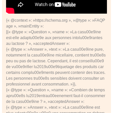
{« @context »: »https://schema.org », »@type »: »FAQP
age », »mainEntity »:
[{« @type »: »Question », »name »: »La casu00e9ine
est-elle adaptu00e9e aux personnes intolu00e9rantes
au lactose ? », »acceptedAnswer »:
{« @type »: »Answer », »text »: »La casu00e9ine pure,
notamment la casu00e9ine micellaire, contient tru00e8s
peu ou pas de lactose. Cependant, il est conseillu00e9
de vu00e9rifier lu2019u00e9tiquetage des produits car
certains complu00e9ments peuvent contenir des traces.
Les personnes tru00e8s sensibles doivent consulter un
professionnel avant consommation. »}},
{« @type »: »Question », »name »: »Combien de temps
apru00e8s lu2019entrau00eenement faut-il consommer
de la casu00e9ine ? », »acceptedAnswer »:
{« @type »: »Answer », »text »: »La casu00e9ine est