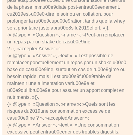
plus adaptu00e9e u00e0 une consommation en dehors
de la phase immu00e9diate post-entrau00eenement,
cu2019est-u00e0-dire le soir ou en collation, pour
prolonger la ru00e9cupu00e9ration, tandis que la whey
sera prioritaire juste apru00e8s lu2019effort. »}},
{« @type »: »Question », »name »: »Peut-on remplacer
un repas par un shake de casu00e9ine
? », »acceptedAnswer »:
{« @type »: »Answer », »text »: »Il est possible de
remplacer ponctuellement un repas par un shake u00e0
base de casu00e9ine, surtout en cas de ru00e9gime ou
besoin rapide, mais il est pru00e9fu00e9rable de
maintenir une alimentation variu00e9e et
u00e9quilibru00e9e pour assurer un apport complet en
nutriments. »}},
{« @type »: »Question », »name »: »Quels sont les
risques du2019une consommation excessive de
casu00e9ine ? », »acceptedAnswer »:
{« @type »: »Answer », »text »: »Une consommation
excessive peut entrau00eener des troubles digestifs,