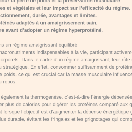
 pour la perte de poids et la préservation musculaire.
s et végétales et leur impact sur l’efficacité du régime.
ctionnement, durée, avantages et limites.
téinés adaptés à un amaigrissement sain.
re avant d’adopter un régime hyperprotéiné.
s un régime amaigrissant équilibré
macronutriments indispensables à la vie, participant activeme
corporels. Dans le cadre d’un régime amaigrissant, leur rôl
eu stratégique. En effet, consommer suffisamment de protéine
 poids, ce qui est crucial car la masse musculaire influenc
u repos.
 également la thermogenèse, c’est-à-dire l’énergie dépensé
er plus de calories pour digérer les protéines comparé aux g
orsque l’objectif est d’augmenter la dépense énergétique gl
plus durable, évitant les fringales et les grignotages qui com