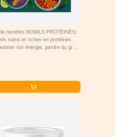
 de recettes BOWLS PROTÉINÉS:
wls sains et riches en protéines
booster ton énergie, perdre du gras
nforcer tes muscles.