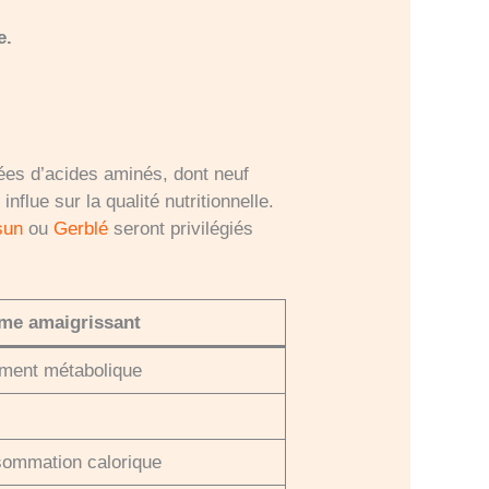
e.
ées d’acides aminés, dont neuf
influe sur la qualité nutritionnelle.
sun
ou
Gerblé
seront privilégiés
ime amaigrissant
ement métabolique
nsommation calorique