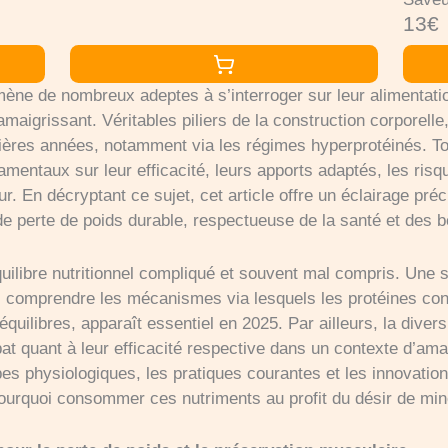
13€
varier
mène de nombreux adeptes à s’interroger sur leur alimentatio
maigrissant. Véritables piliers de la construction corporelle
res années, notamment via les régimes hyperprotéinés. Tout
entaux sur leur efficacité, leurs apports adaptés, les risq
 En décryptant ce sujet, cet article offre un éclairage préc
e perte de poids durable, respectueuse de la santé et des 
quilibre nutritionnel compliqué et souvent mal compris. U
i, comprendre les mécanismes via lesquels les protéines cont
équilibres, apparaît essentiel en 2025. Par ailleurs, la diver
at quant à leur efficacité respective dans un contexte d’am
es physiologiques, les pratiques courantes et les innovation
urquoi consommer ces nutriments au profit du désir de min