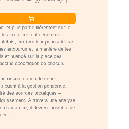
)
n, et plus particulièrement sur le
, les protéines ont généré un
efois, derrière leur popularité se
ues encourus et la manière de les
is et nuancé sur la place des
besoins spécifiques de chacun.
ne surconsommation demeure
ribuent à la gestion pondérale,
sité des sources protéiques –
aigrissement. À travers une analyse
s du marché, il devient possible de
ceur.