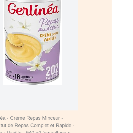
néa - Crème Repas Minceur -
itut de Repas Complet et Rapide -
 : Vanille - 540 g(L'emballage peut