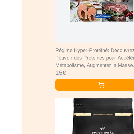
Régime Hyper-Protéiné: Découvrez
Pouvoir des Protéines pour Accélér
Métabolisme, Augmenter la Masse
15€
Musculaire et Perdre du Poids
Efficacement et Durablement