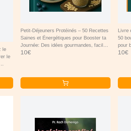
Petit-Déjeuners Protéinés – 50 Recettes
Livre
Saines et Énergétiques pour Booster ta
50 bo
Journée: Des idées gourmandes, faciles
pour 
 le
10€
10€
et rapides pour bien démarrer la ... des
et re
er le
protéines naturelles et rassasiantes.