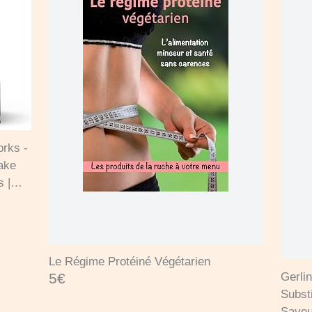
rks -
hake
s |
at
Le Régime Protéiné Végétarien
Gerli
5€
Subst
Saveur