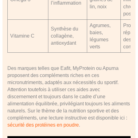
l’inflammation
lin, noix
chroni
post-ef
Agrumes,
Protect
Synthèse du
baies,
répara
Vitamine C
collagène,
légumes
des ti
antioxydant
verts
conjonc
Des marques telles que Eafit, MyProtein ou Apurna
proposent des compléments riches en ces
micronutriments, adaptés aux nécessités du sportif.
Attention toutefois à utiliser ces aides avec
discernement et toujours dans le cadre d’une
alimentation équilibrée, privilégiant toujours les aliments
naturels. Sur le thème de la nutrition sportive et des
compléments, une lecture instructive est disponible ici :
sécurité des protéines en poudre
.