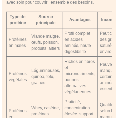
avec soin pour couvrir l’ensemble des besoins.
Type de
Source
Avantages
Inconvé
protéine
principale
Profil complet
Peut cont
Viande maigre,
Protéines
en acides
des grais
œufs, poisson,
animales
aminés, haute
saturées,
produits laitiers
digestibilité
environn
Riches en fibres
Peuvent
et
Légumineuses,
manquer
Protéines
micronutriments,
quinoa, tofu,
certains 
végétales
bonnes
graines
aminés
alternatives
essentiel
végétariennes
Praticité,
Qualité v
Whey, caséine,
concentration
Protéines
selon les
protéines
élevée, support
en
marques,