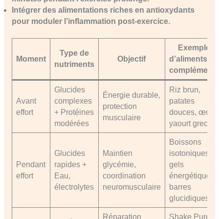
Intégrer des alimentations riches en antioxydants
pour moduler l’inflammation post-exercice.
Exemple
Type de
Moment
Objectif
d’aliments o
nutriments
complément
Glucides
Riz brun,
Énergie durable,
Avant
complexes
patates
protection
effort
+ Protéines
douces, œufs,
musculaire
modérées
yaourt grec
Boissons
Glucides
Maintien
isotoniques,
Pendant
rapides +
glycémie,
gels
effort
Eau,
coordination
énergétiques,
électrolytes
neuromusculaire
barres
glucidiques
Réparation
Shake Pure