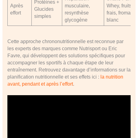
Protéines +
Après
musculaire,
Whey, fruits
Glucides
effort
resynthèse
frais, fromage
simples
glycogène
blanc
Cette approche chrononutritionnelle est reconnue par
les experts des marques comme Nutrisport ou Eric
Favre, qui développent des solutions spécifiques pour
accompagner les sportifs à chaque étape de leur
entraînement. Retrouvez davantage d’informations sur la
planification nutritionnelle et ses effets ici :
la nutrition
avant, pendant et après l’effort
.