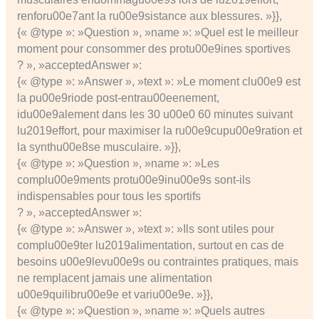
renforu00e7ant la ru00e9sistance aux blessures. »}},
{« @type »: »Question », »name »: »Quel est le meilleur
moment pour consommer des protu00e9ines sportives
? », »acceptedAnswer »:
{« @type »: »Answer », »text »: »Le moment clu00e9 est
la pu00e9riode post-entrau00eenement,
idu00e9alement dans les 30 u00e0 60 minutes suivant
lu2019effort, pour maximiser la ru00e9cupu00e9ration et
la synthu00e8se musculaire. »}},
{« @type »: »Question », »name »: »Les
complu00e9ments protu00e9inu00e9s sont-ils
indispensables pour tous les sportifs
? », »acceptedAnswer »:
{« @type »: »Answer », »text »: »Ils sont utiles pour
complu00e9ter lu2019alimentation, surtout en cas de
besoins u00e9levu00e9s ou contraintes pratiques, mais
ne remplacent jamais une alimentation
u00e9quilibru00e9e et variu00e9e. »}},
{« @type »: »Question », »name »: »Quels autres