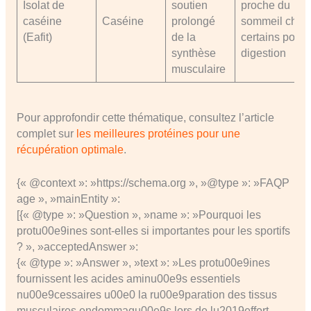
Isolat de
soutien
proche du
caséine
Caséine
prolongé
sommeil chez
(Eafit)
de la
certains pour
synthèse
digestion
musculaire
Pour approfondir cette thématique, consultez l’article
complet sur
les meilleures protéines pour une
récupération optimale
.
{« @context »: »https://schema.org », »@type »: »FAQP
age », »mainEntity »:
[{« @type »: »Question », »name »: »Pourquoi les
protu00e9ines sont-elles si importantes pour les sportifs
? », »acceptedAnswer »:
{« @type »: »Answer », »text »: »Les protu00e9ines
fournissent les acides aminu00e9s essentiels
nu00e9cessaires u00e0 la ru00e9paration des tissus
musculaires endommagu00e9s lors de lu2019effort,