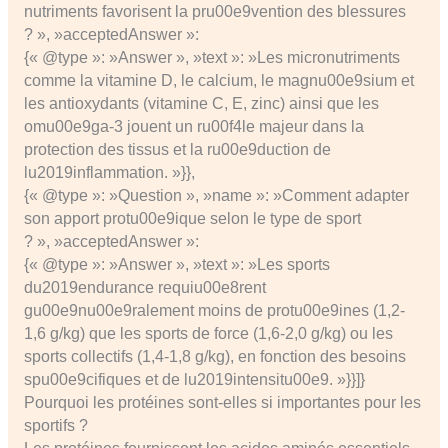
nutriments favorisent la pru00e9vention des blessures
? », »acceptedAnswer »:
{« @type »: »Answer », »text »: »Les micronutriments
comme la vitamine D, le calcium, le magnu00e9sium et
les antioxydants (vitamine C, E, zinc) ainsi que les
omu00e9ga-3 jouent un ru00f4le majeur dans la
protection des tissus et la ru00e9duction de
lu2019inflammation. »}},
{« @type »: »Question », »name »: »Comment adapter
son apport protu00e9ique selon le type de sport
? », »acceptedAnswer »:
{« @type »: »Answer », »text »: »Les sports
du2019endurance requiu00e8rent
gu00e9nu00e9ralement moins de protu00e9ines (1,2-
1,6 g/kg) que les sports de force (1,6-2,0 g/kg) ou les
sports collectifs (1,4-1,8 g/kg), en fonction des besoins
spu00e9cifiques et de lu2019intensitu00e9. »}}]}
Pourquoi les protéines sont-elles si importantes pour les
sportifs ?