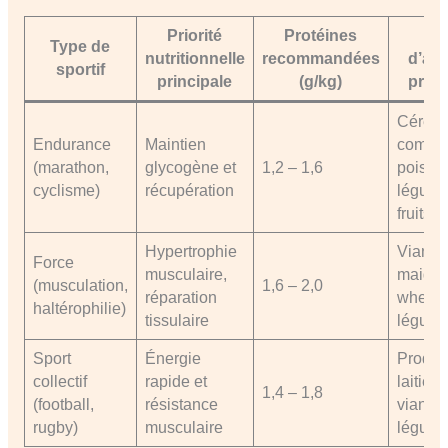
Priorité
Protéines
Ty
Type de
nutritionnelle
recommandées
d’ali
sportif
principale
(g/kg)
privi
Céréal
Endurance
Maintien
complè
(marathon,
glycogène et
1,2 – 1,6
poisso
cyclisme)
récupération
légume
fruits
Hypertrophie
Viande
Force
musculaire,
maigre
(musculation,
1,6 – 2,0
réparation
whey,
haltérophilie)
tissulaire
légumi
Sport
Énergie
Produi
collectif
rapide et
laitiers,
1,4 – 1,8
(football,
résistance
viande, 
rugby)
musculaire
légum