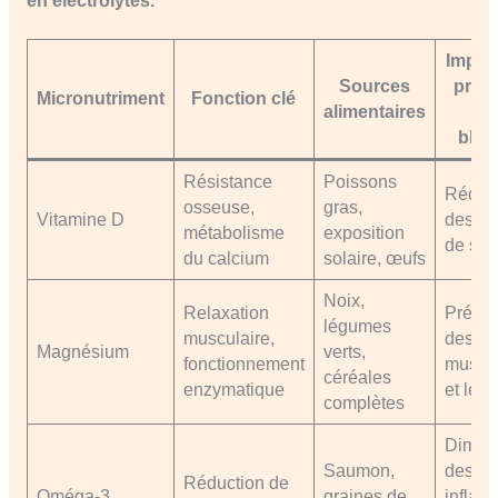
en électrolytes.
Impact
Sources
prév
Micronutriment
Fonction clé
alimentaires
d
bles
Résistance
Poissons
Réduc
osseuse,
gras,
Vitamine D
des fr
métabolisme
exposition
de str
du calcium
solaire, œufs
Noix,
Relaxation
Préven
légumes
musculaire,
des c
Magnésium
verts,
fonctionnement
muscul
céréales
enzymatique
et lési
complètes
Diminu
Saumon,
des
Réduction de
Oméga-3
graines de
inflam