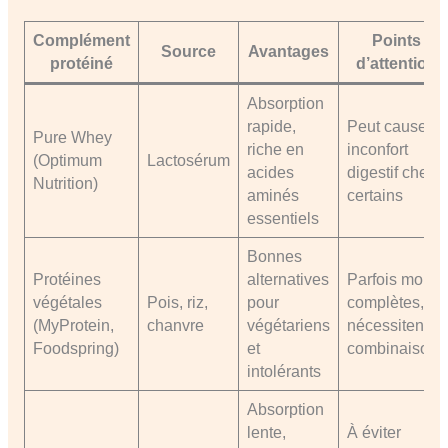
Complément
Points
Source
Avantages
protéiné
d’attention
Absorption
rapide,
Peut causer
Pure Whey
riche en
inconfort
(Optimum
Lactosérum
acides
digestif chez
Nutrition)
aminés
certains
essentiels
Bonnes
Protéines
alternatives
Parfois moins
végétales
Pois, riz,
pour
complètes,
(MyProtein,
chanvre
végétariens
nécessitent
Foodspring)
et
combinaisons
intolérants
Absorption
lente,
À éviter