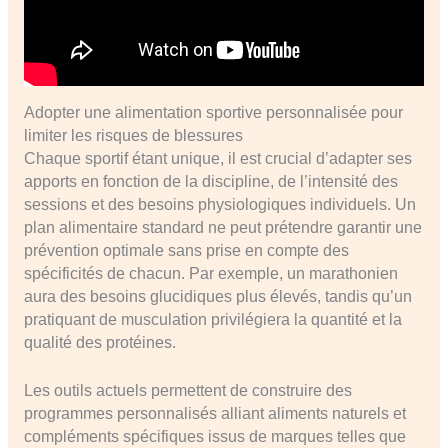
Adopter une alimentation sportive personnalisée pour
limiter les risques de blessures
Chaque sportif étant unique, il est crucial d’adapter ses
apports en fonction de la discipline, de l’intensité des
sessions et des besoins physiologiques individuels. Un
plan alimentaire standard ne peut prétendre garantir une
prévention optimale sans prise en compte des
spécificités de chacun. Par exemple, un marathonien
aura des besoins glucidiques plus élevés, tandis qu’un
pratiquant de musculation privilégiera la quantité et la
qualité des protéines.
Les outils actuels permettent de construire des
programmes personnalisés alliant aliments naturels et
compléments spécifiques issus de marques telles que