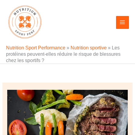
Aller
au
contenu
Nutrition Sport Performance
»
Nutrition sportive
»
Les
protéines peuvent-elles réduire le risque de blessures
chez les sportifs ?