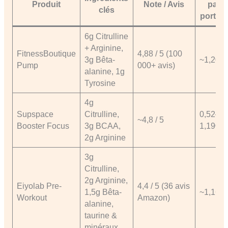
Produit
Note / Avis
par
clés
portion
6g Citrulline
+ Arginine,
FitnessBoutique
4,88 / 5 (100
3g Bêta-
~1,20€
Pump
000+ avis)
alanine, 1g
Tyrosine
4g
Supspace
Citrulline,
0,52–
~4,8 / 5
Booster Focus
3g BCAA,
1,19€
2g Arginine
3g
Citrulline,
2g Arginine,
Eiyolab Pre-
4,4 / 5 (36 avis
1,5g Bêta-
~1,16€
Workout
Amazon)
alanine,
taurine &
minéraux