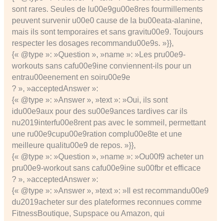
sont rares. Seules de lu00e9gu00e8res fourmillements
peuvent survenir u00e0 cause de la bu00eata-alanine,
mais ils sont temporaires et sans gravitu00e9. Toujours
respecter les dosages recommandu00e9s. »}},
{« @type »: »Question », »name »: »Les pru00e9-
workouts sans cafu00e9ine conviennent-ils pour un
entrau00eenement en soiru00e9e
? », »acceptedAnswer »:
{« @type »: »Answer », »text »: »Oui, ils sont
idu00e9aux pour des su00e9ances tardives car ils
nu2019interfu00e8rent pas avec le sommeil, permettant
une ru00e9cupu00e9ration complu00e8te et une
meilleure qualitu00e9 de repos. »}},
{« @type »: »Question », »name »: »Ou00f9 acheter un
pru00e9-workout sans cafu00e9ine su00fbr et efficace
? », »acceptedAnswer »:
{« @type »: »Answer », »text »: »Il est recommandu00e9
du2019acheter sur des plateformes reconnues comme
FitnessBoutique, Supspace ou Amazon, qui