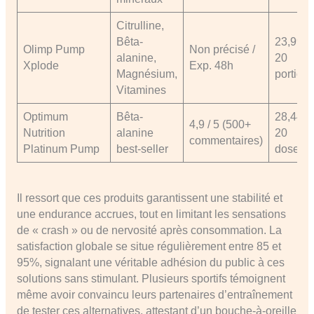
Citrulline,
Bêta-
23,99€ 
Olimp Pump
Non précisé /
alanine,
20
Xplode
Exp. 48h
Magnésium,
portion
Vitamines
Optimum
Bêta-
28,44€ 
4,9 / 5 (500+
Nutrition
alanine
20
commentaires)
Platinum Pump
best-seller
doses
Il ressort que ces produits garantissent une stabilité et
une endurance accrues, tout en limitant les sensations
de « crash » ou de nervosité après consommation. La
satisfaction globale se situe régulièrement entre 85 et
95%, signalant une véritable adhésion du public à ces
solutions sans stimulant. Plusieurs sportifs témoignent
même avoir convaincu leurs partenaires d’entraînement
de tester ces alternatives, attestant d’un bouche-à-oreille