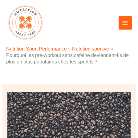
Aller
au
contenu
Nutrition Sport Performance
»
Nutrition sportive
»
Pourquoi les pre-workout sans caféine deviennent-ils de
plus en plus populaires chez les sportifs ?