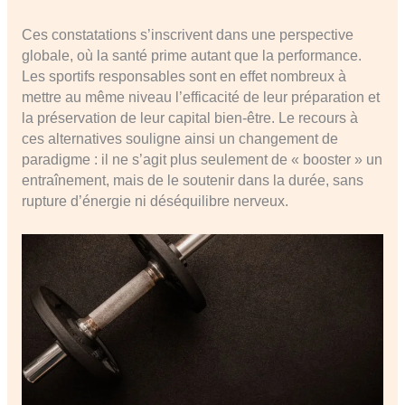
Ces constatations s’inscrivent dans une perspective
globale, où la santé prime autant que la performance.
Les sportifs responsables sont en effet nombreux à
mettre au même niveau l’efficacité de leur préparation et
la préservation de leur capital bien-être. Le recours à
ces alternatives souligne ainsi un changement de
paradigme : il ne s’agit plus seulement de « booster » un
entraînement, mais de le soutenir dans la durée, sans
rupture d’énergie ni déséquilibre nerveux.