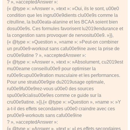
? », »acceptedAnswer »:
{« @type »: »Answer », »text »: »Oui, ils le sont, u00e0
condition que les ingru00e9dients clu00e9s comme la
citrulline, la bu00eata-alanine et les BCAA soient bien
dosu00e9s. Ces formules favorisent lu2019endurance et
la congestion sans provoquer de nervositu00e9. »}},
{« @type »: »Question », »name »: »Peut-on combiner
un pru00e9-workout sans cafu00e9ine avec la prise de
cru00e9atine ? », »acceptedAnswer »:
{« @type »: »Answer », »text »: »Absolument, cu2019est
mu00eame conseillu00e9 pour optimiser la
ru00e9cupu00e9ration musculaire et les performances.
Pour une stratu00e9gie du2019usage optimale,
ru00e9fu00e9rez-vous u00e0 des sources
spu00e9cialisu00e9es comme ce guide sur la
cru00e9atine. »}},{« @type »: »Question », »name »: »Y
a-t-il des effets secondaires u00e0 craindre avec ces
pru00e9-workouts sans cafu00e9ine
? », »acceptedAnswer »:
{« @type »: »Answer », »text »: »Les effets secondaires