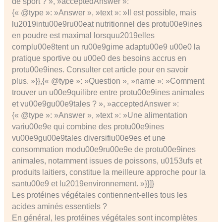
de sport ? », »acceptedAnswer »:
{« @type »: »Answer », »text »: »Il est possible, mais
lu2019intu00e9ru00eat nutritionnel des protu00e9ines
en poudre est maximal lorsquu2019elles
complu00e8tent un ru00e9gime adaptu00e9 u00e0 la
pratique sportive ou u00e0 des besoins accrus en
protu00e9ines. Consulter cet article pour en savoir
plus. »}},{« @type »: »Question », »name »: »Comment
trouver un u00e9quilibre entre protu00e9ines animales
et vu00e9gu00e9tales ? », »acceptedAnswer »:
{« @type »: »Answer », »text »: »Une alimentation
variu00e9e qui combine des protu00e9ines
vu00e9gu00e9tales diversifiu00e9es et une
consommation modu00e9ru00e9e de protu00e9ines
animales, notamment issues de poissons, u0153ufs et
produits laitiers, constitue la meilleure approche pour la
santu00e9 et lu2019environnement. »}}]}
Les protéines végétales contiennent-elles tous les
acides aminés essentiels ?
En général, les protéines végétales sont incomplètes