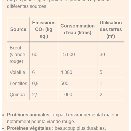
différentes sources :
Émissions
Utilisation
Consommation
Source
CO₂ (kg
des terres
d’eau (litres)
eq.)
(m²)
Bœuf
(viande
60
15 000
30
rouge)
Volaille
6
4 300
5
Lentilles
0,9
500
1
Quinoa
2,5
1 000
2
Protéines animales :
impact environnemental majeur,
notamment pour la viande rouge.
Protéines végétales :
beaucoup plus durables,