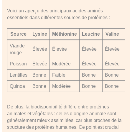
Voici un aperçu des principaux acides aminés
essentiels dans différentes sources de protéines :
Source
Lysine
Méthionine
Leucine
Valine
His
Viande
Élevée
Élevée
Élevée
Élevée
Éle
rouge
Poisson
Élevée
Modérée
Élevée
Élevée
Mo
Lentilles
Bonne
Faible
Bonne
Bonne
Mo
Quinoa
Bonne
Modérée
Bonne
Bonne
Bo
De plus, la biodisponibilité diffère entre protéines
animales et végétales : celles d’origine animale sont
généralement mieux assimilées, car plus proches de la
structure des protéines humaines. Ce point est crucial