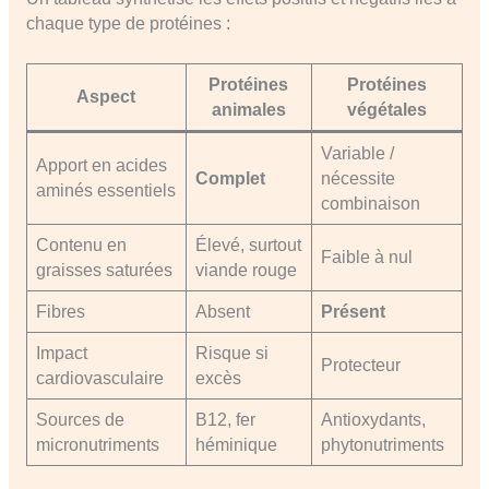
chaque type de protéines :
Protéines
Protéines
Aspect
animales
végétales
Variable /
Apport en acides
Complet
nécessite
aminés essentiels
combinaison
Contenu en
Élevé, surtout
Faible à nul
graisses saturées
viande rouge
Fibres
Absent
Présent
Impact
Risque si
Protecteur
cardiovasculaire
excès
Sources de
B12, fer
Antioxydants,
micronutriments
héminique
phytonutriments