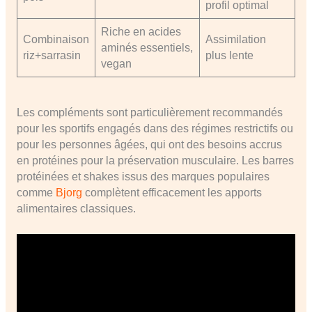
profil optimal
Riche en acides
Combinaison
Assimilation
aminés essentiels,
riz+sarrasin
plus lente
vegan
Les compléments sont particulièrement recommandés
pour les sportifs engagés dans des régimes restrictifs ou
pour les personnes âgées, qui ont des besoins accrus
en protéines pour la préservation musculaire. Les barres
protéinées et shakes issus des marques populaires
comme
Bjorg
complètent efficacement les apports
alimentaires classiques.