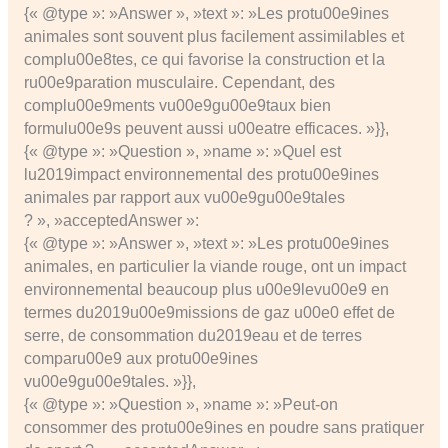
{« @type »: »Answer », »text »: »Les protu00e9ines
animales sont souvent plus facilement assimilables et
complu00e8tes, ce qui favorise la construction et la
ru00e9paration musculaire. Cependant, des
complu00e9ments vu00e9gu00e9taux bien
formulu00e9s peuvent aussi u00eatre efficaces. »}},
{« @type »: »Question », »name »: »Quel est
lu2019impact environnemental des protu00e9ines
animales par rapport aux vu00e9gu00e9tales
? », »acceptedAnswer »:
{« @type »: »Answer », »text »: »Les protu00e9ines
animales, en particulier la viande rouge, ont un impact
environnemental beaucoup plus u00e9levu00e9 en
termes du2019u00e9missions de gaz u00e0 effet de
serre, de consommation du2019eau et de terres
comparu00e9 aux protu00e9ines
vu00e9gu00e9tales. »}},
{« @type »: »Question », »name »: »Peut-on
consommer des protu00e9ines en poudre sans pratiquer