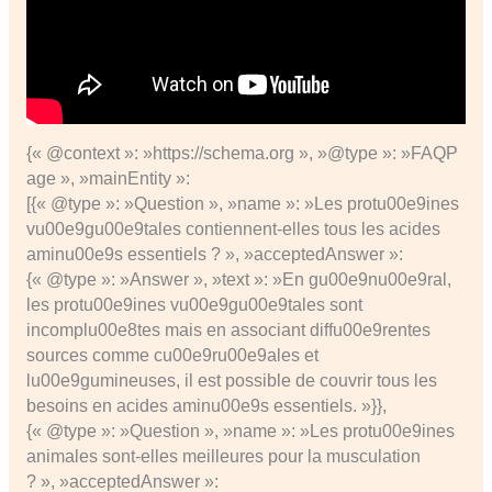
{« @context »: »https://schema.org », »@type »: »FAQP
age », »mainEntity »:
[{« @type »: »Question », »name »: »Les protu00e9ines
vu00e9gu00e9tales contiennent-elles tous les acides
aminu00e9s essentiels ? », »acceptedAnswer »:
{« @type »: »Answer », »text »: »En gu00e9nu00e9ral,
les protu00e9ines vu00e9gu00e9tales sont
incomplu00e8tes mais en associant diffu00e9rentes
sources comme cu00e9ru00e9ales et
lu00e9gumineuses, il est possible de couvrir tous les
besoins en acides aminu00e9s essentiels. »}},
{« @type »: »Question », »name »: »Les protu00e9ines
animales sont-elles meilleures pour la musculation
? », »acceptedAnswer »: