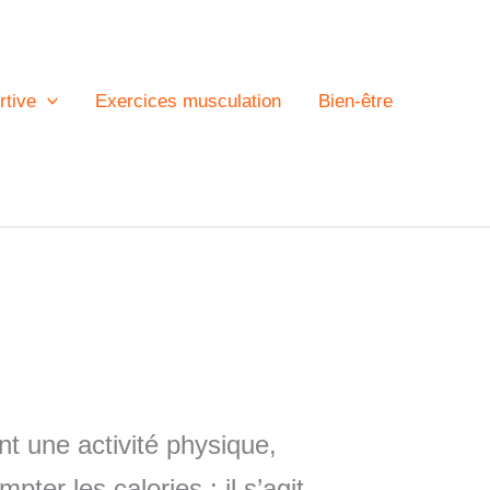
rtive
Exercices musculation
Bien-être
nt une activité physique,
ter les calories : il s’agit