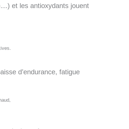
m…) et les antioxydants jouent
tives.
baisse d’endurance, fatigue
haud,