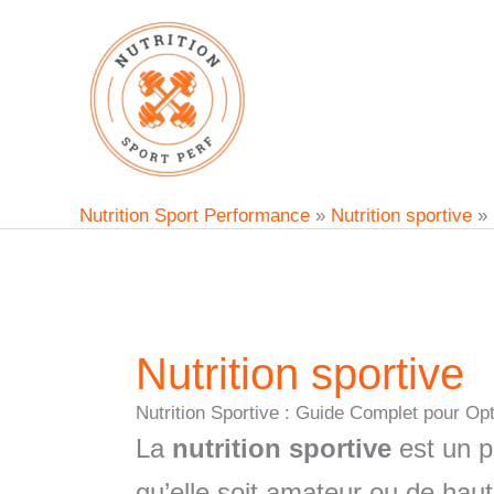
Aller
au
contenu
Nutrition Sport Performance
»
Nutrition sportive
»
Nutrition sportive
Nutrition Sportive : Guide Complet pour O
La
nutrition sportive
est un pi
qu’elle soit amateur ou de haut