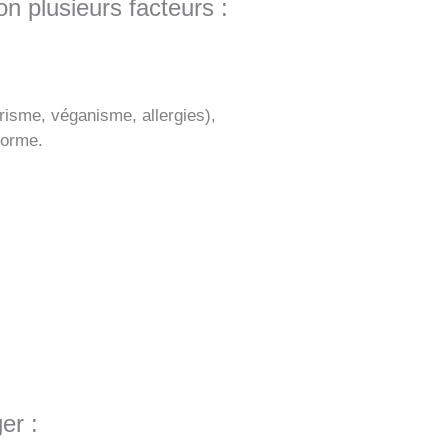
lon plusieurs facteurs :
risme, véganisme, allergies),
forme.
er :